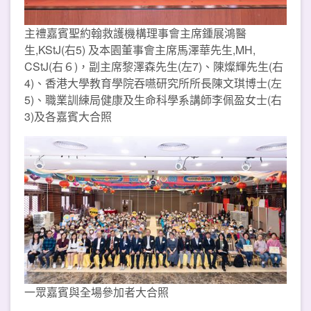
主禮嘉賓聖約翰救護機構理事會主席鍾展鴻醫
生,KStJ(右5) 及本園董事會主席馬澤華先生,MH,
CStJ(右６)，副主席黎澤森先生(左7)、陳燦輝先生(右
4)、香港大學教育學院吞嚥研究所所長陳文琪博士(左
5)、職業訓練局健康及生命科學系講師李佩盈女士(右
3)及各嘉賓大合照
一眾嘉賓與全場參加者大合照