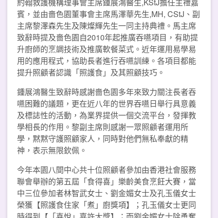
約翰救護機構理事會主席鍾展鴻醫生,KStJ擔任主禮嘉
賓，並由嗇色園董事會主席馬澤華先生,MH, CStJ、副
主席黎澤森先生及陳燦輝先生一同主持典禮。馬主席
致辭時提及嗇色園自2010年起推廣吞嚥項目，有助提
升廚師的烹調技術及推廣軟餐菜式。近年運用易學易
用的應用程式，協助長者進行吞嚥訓練。各項目都能
提升照顧者認識「照護食」及其照顧技巧。
鍾展鴻醫生致辭時感謝嗇色園多年來致力關注長者吞
嚥困難的議題，更在近八年的世界吞嚥日舉行具意義
及標誌性的活動，為業界提供一個交流平台，發揮教
學相長的作用。黎副主席則感謝一眾照顧者運用所
學，黙黙守護照顧家人，同時對他們無私奉獻的精
神，表示無限欽佩。
今年本園八間中心共十位照顧者參加由香港社會服務
聯會舉辦的第五屆「食得喜」樂齡美食烹飪大賽，當
中三位參加者林智武女士、劉金媚女士及孔玉儀女士
榮獲【照護食住家「煮」廚獎項】；孔玉儀女士更同
時得到【「喜悅」嘉許大獎】；而劉金媚女士除勇奪