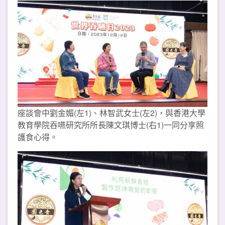
座談會中劉金媚(左1)、林智武女士(左2)，與香港大學
教育學院吞嚥研究所所長陳文琪博士(右1)一同分享照
護食心得。