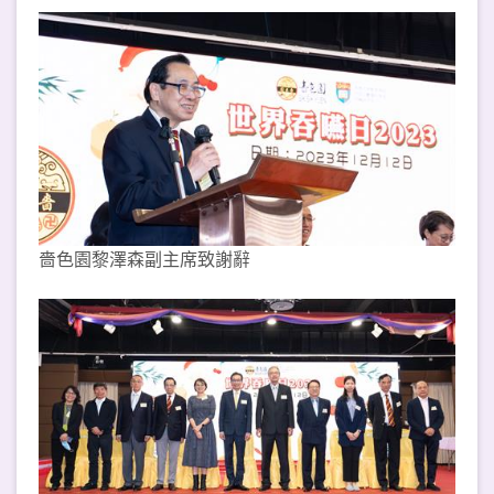
嗇色園黎澤森副主席致謝辭