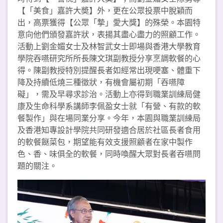
【「美食」嘉許大奬】外，更在公眾投票中脫穎而
出，高票獲得【公眾「摯」愛大獎】的殊榮。本園特
意向他們頒發嘉許狀，表揚其盡心盡力的照顧工作。
活動上劉金媚女士及林智武女士即場與香港大學教育
學院吞嚥研究所所長陳文琪副教授分享烹調軟餐的心
得。陳副教授特別提醒長者如經常出現哽塞、體重下
降及持續低燒三種徵狀，有機會屬初期「吞嚥障
礙」，需及早尋求診治。活動上亦得到職業訓練局健
康及生命科學系講師李佩盈女士就「有營、有款的軟
餐製作」與在場同業分享。今年，本園與職業訓練局
及香港知專設計學院共同研發適合居於社區長者食用
的軟餐餸菜包，期望能有效支援照顧者在家中製作
色、香、味俱全的軟餐，同時喚醒大眾對長者吞嚥問
題的關注。