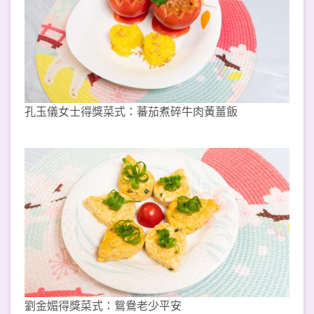
孔玉儀女士得獎菜式：蕃茄煮碎牛肉黃薑飯
劉金媚得獎菜式：鴛鴦老少平安