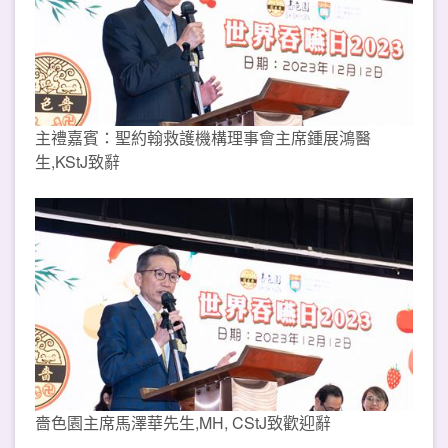
主禮嘉賓：聖約翰救護機構理事會主席鍾展鴻醫
生,KStJ致辭
嗇色園主席馬澤華先生,MH, CStJ致歡迎辭