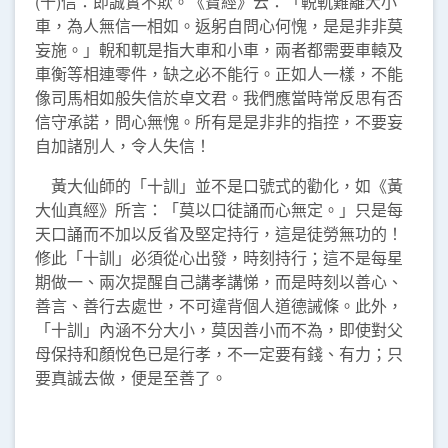
(十)信：即誠實不欺。《寶經》云：「輗軏難離大小
車，為人無信一相如。返躬自問心何愧，是是非非莫
妄施。」輗和軏是指大車和小車，兩者都需要車轅及
車衡等相連零件，缺之必不能行。正如人一樣，不能
像司馬相如般失信於卓文君。我們應當時常反思有否
信守承諾，問心無愧。所有是是非非的指控，不要妄
自加諸別人，令人失信！
黃大仙師的「十訓」並不是口號式的勸化，如《黃
大仙真經》所言：「莫以口徒誦而心無定。」只是每
天口誦而不加以反省及堅定持行，這是徒勞無功的！
修此「十訓」必須從心出發，時刻持行；這不是每星
期做一、兩次提醒自己講孝講悌，而是時刻以善心、
善言、善行去處世，不可違背個人道德誡條。此外，
「十訓」內涵不分大小，莫因善小而不為，即使對父
母保持和顏悅色已是行孝，不一定要有錢、有力；只
要真誠去做，便是至善了。