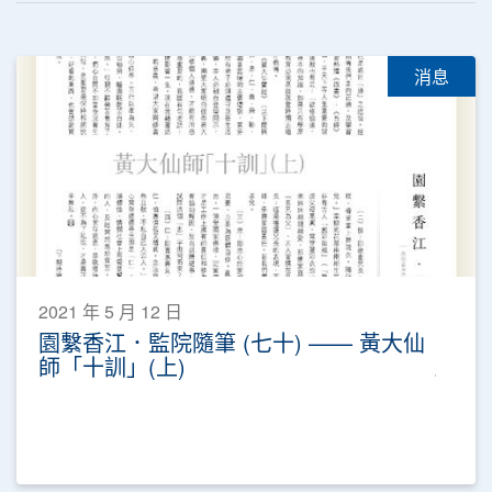
消息
2021 年 5 月 12 日
園繫香江．監院隨筆 (七十) —— 黃大仙
師「十訓」(上)