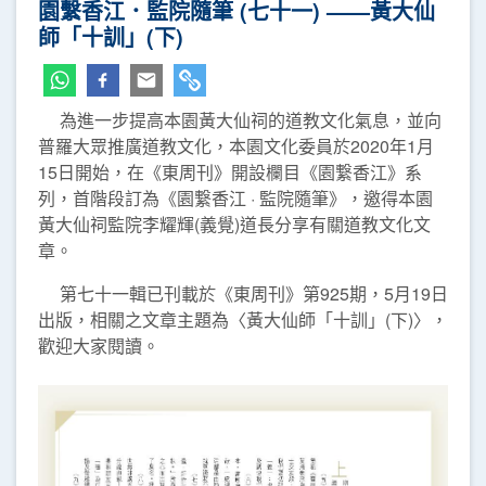
園繫香江．監院隨筆 (七十一) ——黃大仙
師「十訓」(下)
為進一步提高本園黃大仙祠的道教文化氣息，並向
普羅大眾推廣道教文化，本園文化委員於2020年1月
15日開始，在《東周刊》開設欄目《園繋香江》系
列，首階段訂為《園繋香江 · 監院隨筆》，邀得本園
黃大仙祠監院李耀輝(義覺)道長分享有關道教文化文
章。
第七十一輯已刊載於《東周刊》第925期，5月19日
出版，相關之文章主題為〈黃大仙師「十訓」(下)〉，
歡迎大家閱讀。