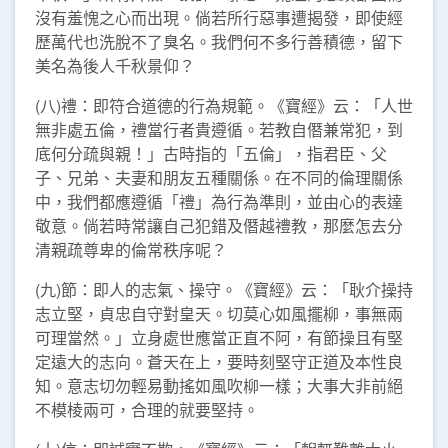
沒有羞愧之心而出現。倘若所行惡事遭揭發，即使經
歷萬代也洗脫不了臭名。我們何不多行善積德，留下
美名為後人千秋景仰？
(八)禮：即符合道德的行為規範。《寶經》云：「人世
無非處五倫，禮當行者貴遵循。若教自僭兼常犯，到
底何分疏與親！」古時指的「五倫」，指君臣、父
子、兄弟、夫妻和朋友五種關係。在不同的倫理關係
中，我們都應遵循「禮」為行為準則，並由心的表達
敬意。倘若時常讓自己犯錯及僭越禮教，那麼怎去分
清親疏尊卑的倫常秩序呢？
(九)節：即人的志氣、操守。《寶經》云：「耿介操持
志立堅，貞忠自守對皇天。切莫心如風擺柳，事無兩
可理當然。」立身處世應當正直不阿，有節操且有堅
定遠大的志向。蒼天在上，要時刻堅守正道及本性良
知。意志切勿輕易動搖如風吹柳一樣；大事大非前絕
不模棱兩可，合理的就要堅持。