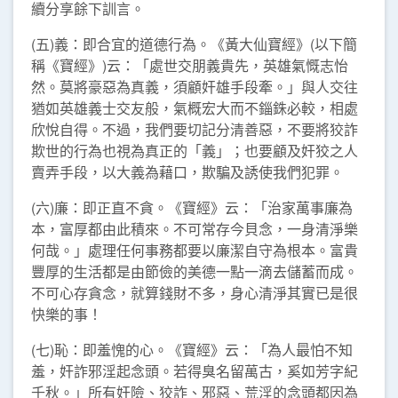
續分享餘下訓言。
(五)義：即合宜的道德行為。《黃大仙寶經》(以下簡
稱《寶經》)云：「處世交朋義貴先，英雄氣慨志怡
然。莫將豪惡為真義，須顧奸雄手段牽。」與人交往
猶如英雄義士交友般，氣概宏大而不錙銖必較，相處
欣悅自得。不過，我們要切記分清善惡，不要將狡詐
欺世的行為也視為真正的「義」；也要顧及奸狡之人
賣弄手段，以大義為藉口，欺騙及誘使我們犯罪。
(六)廉：即正直不貪。《寶經》云：「治家萬事廉為
本，富厚都由此積來。不可常存今貝念，一身清淨樂
何哉。」處理任何事務都要以廉潔自守為根本。富貴
豐厚的生活都是由節儉的美德一點一滴去儲蓄而成。
不可心存貪念，就算錢財不多，身心清淨其實已是很
快樂的事！
(七)恥：即羞愧的心。《寶經》云：「為人最怕不知
羞，奸詐邪淫起念頭。若得臭名留萬古，奚如芳字紀
千秋。」所有奸險、狡詐、邪惡、荒淫的念頭都因為