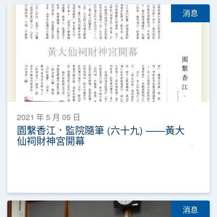
消息
2021 年 5 月 05 日
園繫香江．監院隨筆 (六十九) ——黃大
仙祠財神宮開幕
消息