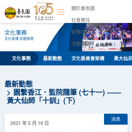
關於嗇色園
社會責任
文化事務
新聞中心
文化承傳 非遺保育
活動日誌
聯絡我們
文化事務
最新動態
文化委員會架構
黃大仙
最新動態
園繫香江．監院隨筆 (七十一) ——
黃大仙師「十訓」(下)
消息
2021 年 5 月 19 日