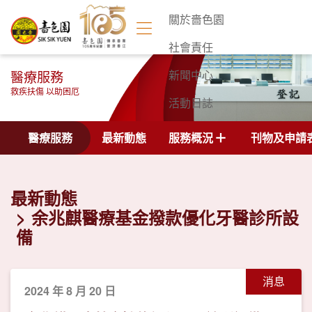
關於嗇色園
社會責任
醫療服務
新聞中心
救疾扶傷 以助困厄
活動日誌
聯絡我們
醫療服務
最新動態
服務概況
刊物及申請
最新動態
余兆麒醫療基金撥款優化牙醫診所設
備
消息
2024 年 8 月 20 日