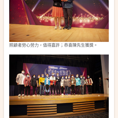
照顧者勞心勞力，值得嘉許；恭喜陳先生獲獎。