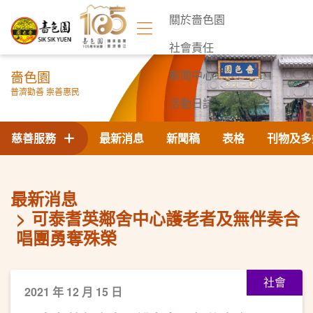
關於嗇色園
社會責任
嗇色園
新聞中心
普濟勸善 崇善惠民
活動日誌
聯絡我們
慈善服務
最新消息
新聞稿
表格
刊物及多
最新消息
可泰耆英鄰舍中心護老者及無伴奏合
唱團勇奪殊榮
社會
2021 年 12 月 15 日