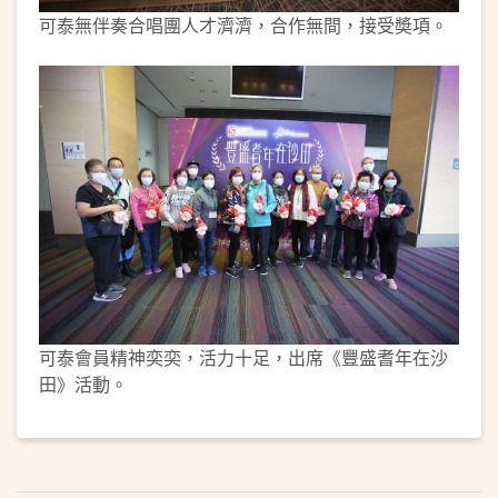
可泰無伴奏合唱團人才濟濟，合作無間，接受奬項。
可泰會員精神奕奕，活力十足，出席《豐盛耆年在沙
田》活動。