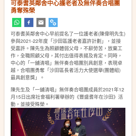
可泰耆英鄰舍中心護老者及無伴奏合唱團
勇奪殊榮
可泰耆英鄰舍中心早前提名了一位護老者(陳偉明先生)
參與2021-22年度「沙田區護老者嘉許計劃」，並接
受嘉許。陳先生為照顧體弱父母，不辭勞苦，放棄工
作，全職照顧父母，其付出值得表揚及肯定。同時，
中心的「一舖清唱」無伴奏合唱團別具創意，表現卓
越，合唱團勇奪「沙田區長者活力大使選舉(團體組)
最具創意獎」。
陳先生及「一舖清唱」無伴奏合唱團成員於2021年12
月15日出席社會福利署舉辦的《豐盛耆年在沙田》活
動，並接受殊榮。