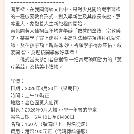
------------------------------------
開筆禮，在我國傳統文化中，是對少兒開始識字習禮
的一種啟蒙教育形式，對入學新生及其家長來說，意
義重大，象徵着人生新旅程的開始。
嗇色園黃大仙祠每年均會舉辦「啟蒙開筆禮」宗教儀
式，莘莘學子穿上儒服，由高功法師帶領禮拜孔聖先
師，及在孩子額上親點硃 砂，祈願學子得蒙庇佑，啟
蒙開 智，為迎接開學做好準備！
儀式當天參加者會獲得 一把寓意聰明勤力的「蔥
芹菜蒜」及精美小禮物。
詳情：
日期：2026年8月23日（星期日）
時間：上午10時正
地點：嗇色園黃大仙祠
對象：2026年9月入讀 小學一年級的學童
報名日期：6月10日至6月30日
名額：150人（額滿即止，報名從速）
費用：港幣100元正（代購傳統儒服）