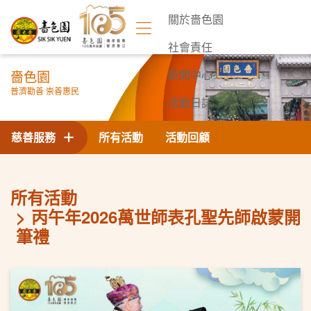
關於嗇色園
社會責任
嗇色園
新聞中心
普濟勸善 崇善惠民
活動日誌
聯絡我們
慈善服務
所有活動
活動回顧
所有活動
丙午年2026萬世師表孔聖先師啟蒙開
筆禮