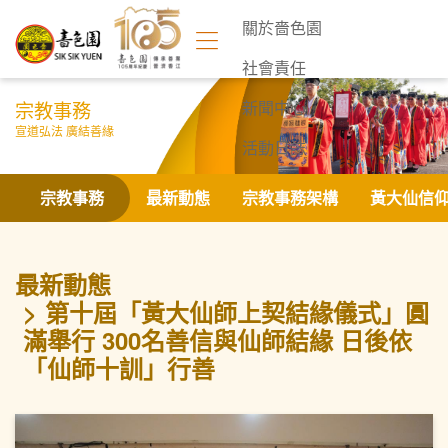
關於嗇色園
社會責任
宗教事務
新聞中心
宣道弘法 廣結善緣
活動日誌
聯絡我們
宗教事務
最新動態
宗教事務架構
黃大仙信
最新動態
第十屆「黃大仙師上契結緣儀式」圓
滿舉行 300名善信與仙師結緣 日後依
「仙師十訓」行善