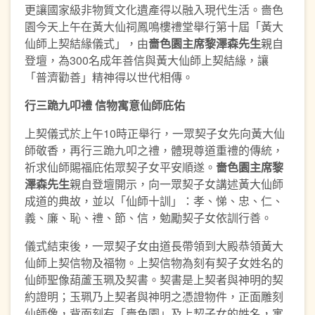
更讓國家級非物質文化遺產得以融入現代生活。嗇色
園今天上午在黃大仙祠鳳鳴樓禮堂舉行第十屆「黃大
仙師上契結緣儀式」，由
嗇色園
主
席黎澤森先生
親自
登壇，為300名成年善信與黃大仙師上契結緣，讓
「普濟勸善」精神得以世代相傳。
行三跪九叩禮
信物寓意仙師庇佑
上契儀式於上午10時正舉行，一眾契子女先向黃大仙
師敬香，再行三跪九叩之禮，體現尊道重禮的傳統，
祈求仙師賜福庇佑眾契子女平安順遂。
嗇色園
主
席黎
澤森先生
親自登壇開示，向一眾契子女講述黃大仙師
成道的典故，並以「仙師十訓」：孝、悌、忠、仁、
義、廉、恥、禮、節、信，勉勵契子女依訓行善。
儀式結束後，一眾契子女由道長帶領到大殿恭領黃大
仙師上契信物及福物。上契信物為刻有契子女姓名的
仙師聖像葫蘆玉珮及契書。契書是上契者與神明的契
約證明；玉珮乃上契者與神明之憑證物件，正面雕刻
仙師像，背面刻有「嗇色園」及上契子女的姓名，寓