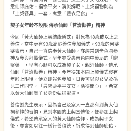
意仙師庇佑、福祿平安、消災解厄。上契福物則為
「上契餐具」一套，寓意「豐衣足食」。
契子女年齡不設限
傳承仙師「普濟勸善」精神
今屆「黃大仙師上契結緣儀式」對象為18歲或以上之
善信，當中更有93歲高齡善信參加儀式。93歲的何婆
婆表示，自己一直信奉黃大仙師，亦經常到嗇色園參
神及參與拜懺儀式，早年亦受惠嗇色園中藥局的「贈
醫藥」，早有心願可以成為契子女，親近仙師，傳承
仙師「普濟勸善」精神。今年得知本園上契儀式沒有
年齡上限後，便立即報名參加。日後可以與女兒及孫
兒三代同堂，「最緊要平平安安，活得開心」，希望
以黃大仙師契子女身份弘揚聖道。
善信劉先生表示，因為自己及家人一直都有到黃大仙
祠參神的習慣，見到本園的上契宣傳後，便參加上契
儀式，希望傳承家人的黃大仙師信仰。成為契子女
後，亦會如以往一樣行善積德，祈求得到仙師庇佑。