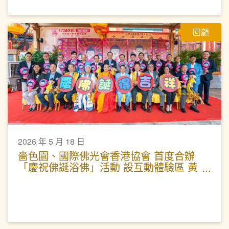
回顧
2026 年 5 月 18 日
嗇色園、國際佛光會香港協會 首度合辦
「慶祝佛誕浴佛」活動 設互動體驗區 黃
大仙祠延長開放時間