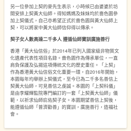
另一位參加上契的麥先生表示，小時候已由婆婆於坊
間安排上契黃大仙師。得知媽媽及妹妹均於嗇色園參
加上契儀式，自己亦希望正式於嗇色園與黃大仙師上
契，可以將家中黃大仙師信仰得以傳承。
契子女
人數
高達二千多人
遵循仙
師寶
訓
廣施善行
香港「黃大仙信俗」於2014年已列入國家級非物質文
化遺產代表性項目名錄。嗇色園作為傳承單位，一直
肩負保護及弘揚這項傳統文化的歷史重任。「上契」
作為香港黃大仙信俗文化重要一環，自2016年開始，
本園每年均舉辦上契儀式，至今已為二千多名善信上
契黃大仙師，可見善信之虔誠。本園的「上契科儀」
是由李耀輝監院專門編訂的一套「上契黃大仙師」儀
範，以祈求仙師庇佑契子女。本園期望善信上契後，
能遵循仙師「普濟勸善」的寶訓，廣施善行，造福社
會。