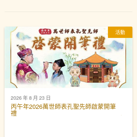
活動
2026 年 8 月 23 日
丙午年2026萬世師表孔聖先師啟蒙開筆
禮