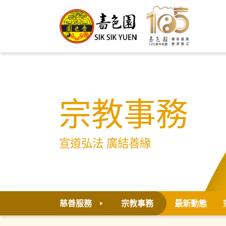
宗教事務
宣道弘法 廣結善緣
慈善服務
宗教事務
最新動態