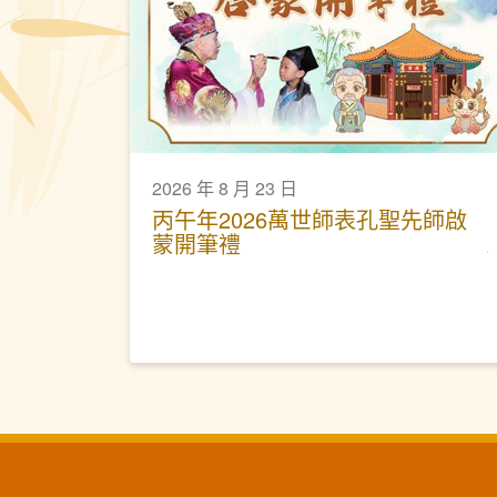
2026 年 8 月 23 日
丙午年2026萬世師表孔聖先師啟
蒙開筆禮