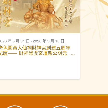
026 年 5 月 01 日 - 2026 年 5 月 10 日
嗇色園黃大仙祠財神宮創建五周年
紀慶—— 財神黑虎玄壇趙公明元
帥寶誕