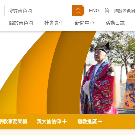
搜尋關鍵字
搜尋
ENG
简
追蹤嗇色園
關於嗇色園
社會責任
新聞中心
活動日誌
宗教事務架構
黃大仙信仰
道教推廣