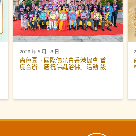
2026 年 5 月 18 日
2
嗇色園、國際佛光會香港協會 首
度合辦「慶祝佛誕浴佛」活動 設
互動體驗區 黃大仙祠延長開放時
間