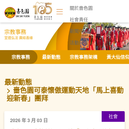
關於嗇色園
社會責任
宗教事務
新聞中心
宣道弘法 廣結善緣
活動日誌
聯絡我們
宗教事務
最新動態
宗教事務架構
黃大仙信
最新動態
嗇色園可泰懷傲運動天地「馬上喜動
迎新春」團拜
社會
2026 年 3 月 03 日