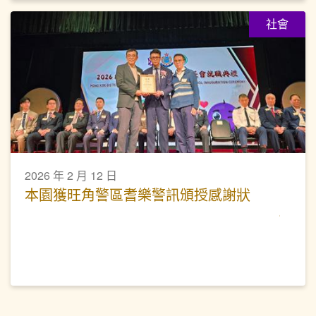
社會
2026 年 2 月 12 日
本園獲旺角警區耆樂警訊頒授感謝狀