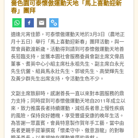
嗇色園可泰懷傲運動天地「馬上喜動迎新
春」團拜
適逢元宵佳節，可泰懷傲運動天地於3月3日（農地正
月十五日）舉行「馬上喜動迎新春」團拜活動，與一
眾會員歡渡新歲。活動得到請到可泰懷傲運動天地善
長蒞臨支持，並獲本園社會服務委員會副主席文偉昌
董事、耆英中心小組主席杜永祖先生、副主席白永光
先生伉儷、組員馬永壯先生、郭坡先生、高榮輝先生
及黃少群先生出席支持，令活動生色不少。
文副主席致辭時，感謝善長一直以來對本園服務的鼎
力支持；同時提到可泰懷傲運動天地自2011年成立以
來，致力推廣長者持續運動，減低長者患上慢性疾病
的風險，保持良好體魄，享受豐盛安康的晚年生活。
為答謝一眾嘉賓，會員特意製作賀年手工藝，當中由
長者更親手提筆撰寫「懷柔守中、傲意游龍」的對聯
贈予善長，以表揚她在運動推廣的貢獻。