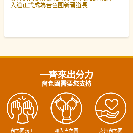
入道正式成為嗇色園新晋道長
一齊來出分力
嗇色園需要您支持
嗇色園義工
加入嗇色園
支持嗇色園