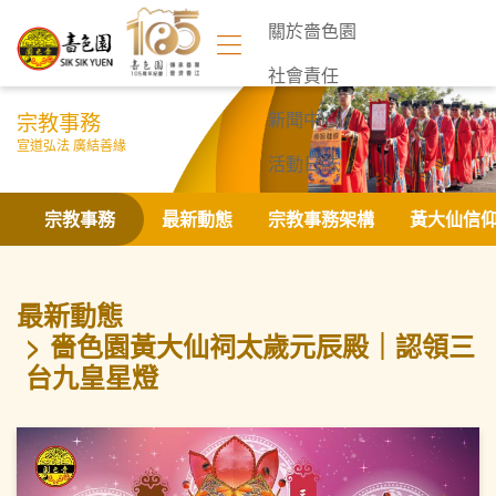
關於嗇色園
社會責任
宗教事務
新聞中心
宣道弘法 廣結善緣
活動日誌
聯絡我們
宗教事務
最新動態
宗教事務架構
黃大仙信
最新動態
嗇色園黃大仙祠太歲元辰殿｜認領三
台九皇星燈