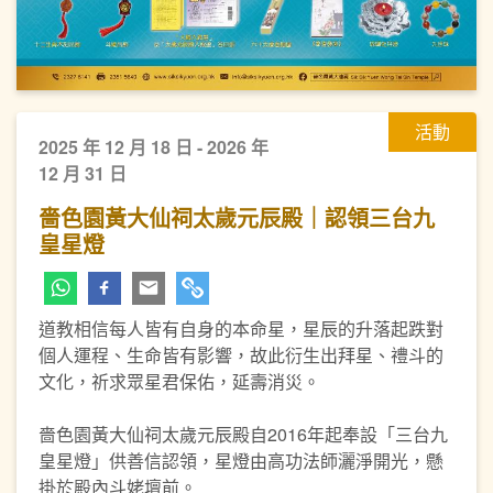
活動
2025 年 12 月 18 日 - 2026 年
12 月 31 日
嗇色園黃大仙祠太歲元辰殿｜認領三台九
皇星燈
道教相信每人皆有自身的本命星，星辰的升落起跌對
個人運程、生命皆有影響，故此衍生出拜星、禮斗的
文化，祈求眾星君保佑，延壽消災。
嗇色園黃大仙祠太歲元辰殿自2016年起奉設「三台九
皇星燈」供善信認領，星燈由高功法師灑淨開光，懸
掛於殿內斗姥壇前。