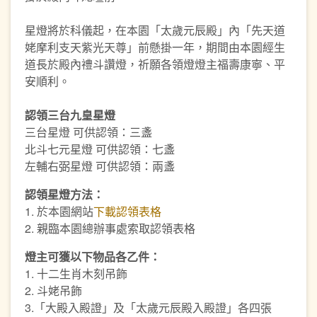
星燈將於科儀起，在本園「太歲元辰殿」內「先天道
姥摩利支天紫光天尊」前懸掛一年，期間由本園經生
道長於殿內禮斗讚燈，祈願各領燈燈主福壽康寧、平
安順利。
認領三台九皇星燈
三台星燈 可供認領：三盞
北斗七元星燈 可供認領：七盞
左輔右弼星燈 可供認領：兩盞
認領星燈方法：
1. 於本園網站
下載認領表格
2. 親臨本園總辦事處索取認領表格
燈主可獲以下物品各乙件：
1. 十二生肖木刻吊飾
2. 斗姥吊飾
3.「大殿入殿證」及「太歲元辰殿入殿證」各四張