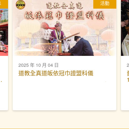
息
活動
2025 年 10 月 04 日
道教全真道皈依冠巾證盟科儀