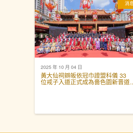
消
2025 年 10 月 04 日
黃大仙祠辧皈依冠巾證盟科儀 33
位戒子入道正式成為嗇色園新晋道
長