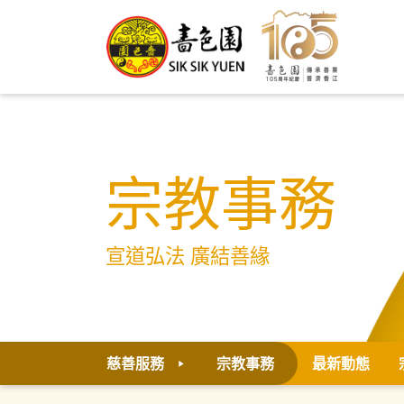
宗教事務
宣道弘法 廣結善緣
慈善服務
宗教事務
最新動態