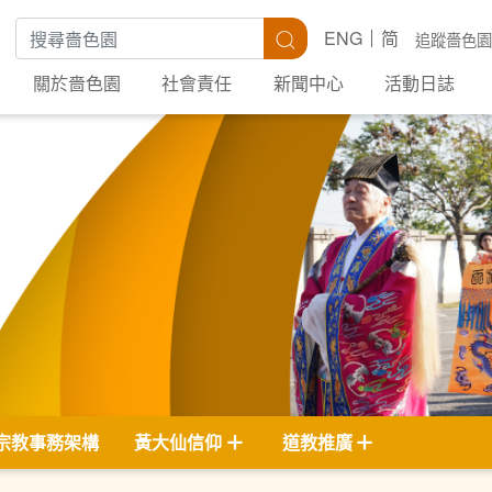
搜尋關鍵字
搜尋
ENG
简
追蹤嗇色園
關於嗇色園
社會責任
新聞中心
活動日誌
宗教事務架構
黃大仙信仰
道教推廣