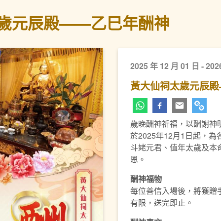
歲元辰殿——乙巳年酬神
2025 年 12 月 01 日 - 202
黃大仙祠太歲元辰殿
歲晚酬神祈福，以酬謝神
於2025年12月1日起
斗姥元君、值年太歲及本
恩。
酬神福物
每位善信入場後，將獲贈
有限，送完即止。