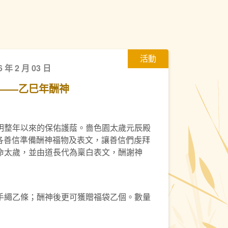
活動
6 年 2 月 03 日
——乙巳年酬神
明整年以來的保佑護蔭。嗇色園太歲元辰殿
，為各善信準備酬神福物及表文，讓善信們虔拜
命太歲，並由道長代為稟白表文，酬謝神
手繩乙條；酬神後更可獲贈福袋乙個。數量