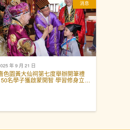
消息
2025 年 9 月 21 日
嗇色園黃大仙祠第七度舉辦開筆禮
150名學子獲啟蒙開智 學習修身立
德