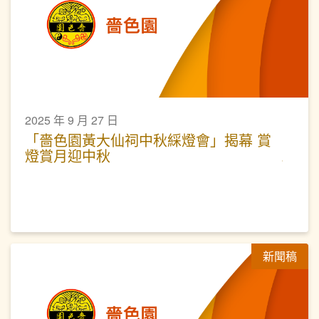
2025 年 9 月 27 日
「嗇色園黃大仙祠中秋綵燈會」揭幕 賞
燈賞月迎中秋
新聞稿