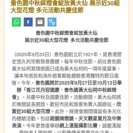
嗇色園中秋綵燈會綻放黃大仙 ​展示近30組
大型花燈 多元活動共慶佳節
嗇色園中秋綵燈會綻放黃大仙
展示近
30
組大型花燈
多元活動共慶佳節
（2025年9月23日）嗇色園創立於1921年，是香港歷
史悠久的宗教慈善團體。每年中秋佳節，前往嗇色園
黃大仙祠賞燈遊園已成為黃大仙祠的一項年度盛事，
讓本地居民和海外遊客都能體驗香港獨特的節日風
情。今年，
嗇色園將於
2025
年
9
月
27
日至
10
月
12
日舉
辦「香江花月迎國慶．嗇色園黃大仙祠中秋綵燈
會」
，共慶中秋及國慶佳節。活動期間，黃大仙祠將
於晚間延長開放，歡迎市民和旅客免費入園遊玩，
欣
賞近
30
組大型花燈
。此外，綵燈會期間還設有多元化
的體驗活動，包括
遊園猜燈謎、天文觀星賞月及中樂
表演
。今年更首度舉辦
網上漢服攝影比賽
，誠邀漢服
愛好者入園拍照，以影像傳承華夏文化之美。