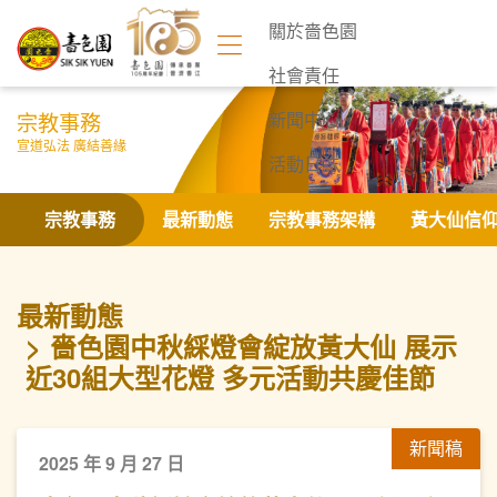
關於嗇色園
社會責任
宗教事務
新聞中心
宣道弘法 廣結善緣
活動日誌
聯絡我們
宗教事務
最新動態
宗教事務架構
黃大仙信
最新動態
嗇色園中秋綵燈會綻放黃大仙 ​展示
近30組大型花燈 多元活動共慶佳節
新聞稿
2025 年 9 月 27 日