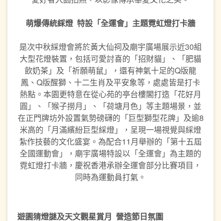
萌爆傳統綵燈
特
設「全運會」主題霓虹燈打卡牆
是次中秋綵燈會將於黃大仙祠及廟宇廣場展示近30組
大型花燈裝置，包括可愛討喜的「招財貓」、「肥貓
飲奶茶」及「祈願萌鼠」，還有神氣十足的Q版龍
鳳、Q版醒獅、十二生肖及平安象等，處處皆是打卡
熱點。本園更特意在從心苑的亭台樓閣打造「花好月
圓」、「猴子撈月」、「荷塘月色」等主題場景，並
在正門牌坊外設置氣勢磅礴的「巨型獅型花牌」及逾8
米高的「月滿繽紛巨型綵燈」，呈現一場視覺與綵燈
紮作技藝的文化盛宴。為配合11月舉辦的「第十五屆
全國運動會」，廟宇廣場特設以「全運會」為主題的
霓虹燈打卡牆，慶祝香港承辦全運會部分比賽項目，
同時為運動員打氣。
遊園猜燈謎及天文
觀星賞月
營造節日氛圍