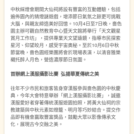
中秋綵燈會期間大仙祠將設有豐富的互動體驗，包括
遍佈園內的猜燈謎遊戲，增添節日氣氛之餘更可挑戰
大腦，與親友締造美好回憶。10月4日至7日晚，嗇色
園主辦可觀自然教育中心暨天文館將舉行「天文觀星
賞月工作坊」，提供專業天文望遠鏡，指導市民探索
星河、仰望皎月，感受宇宙奧秘。至於10月6日中秋
節當晚，嗇色園經樂團將會於現場表演，以清音雅樂
襯托醉人月色，營造濃厚節日氛圍。
首辦網上漢服攝影比賽
弘揚華夏傳統之美
往年不少市民和旅客皆身穿漢服參與嗇色園的中秋慶
典，今年大會特意舉辦「網上漢服攝影比賽」，誠邀
漢服愛好者穿著傳統漢服遊園拍照，將黃大仙祠的宗
教建築與中秋元素如燈籠、明月等巧妙結合。提交作
品即有機會贏取豐富獎品，鼓勵大眾以影像傳承文
化，展現古今交融之美。