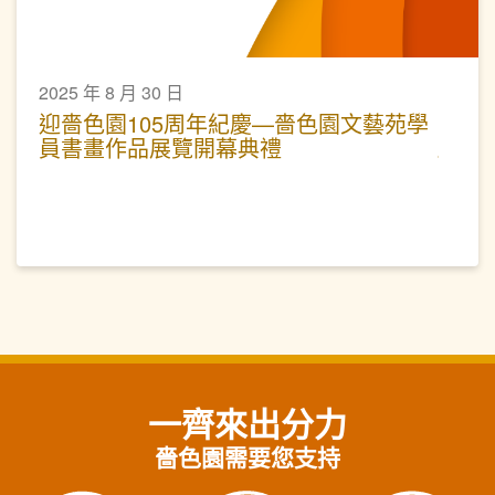
2025 年 8 月 30 日
迎嗇色園105周年紀慶—嗇色園文藝苑學
員書畫作品展覽開幕典禮
一齊來出分力
嗇色園需要您支持