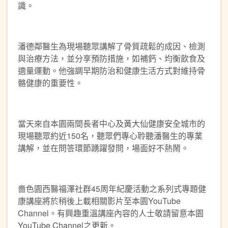
識。
潘德鄰醫生為現場聽眾講解了骨質疏鬆的成因、檢測
與治療方法，並分享預防措施，如補鈣、均衡飲食及
適量運動。他強調早期防治和健康生活方式對維持骨
骼健康的重要性。
當天來自本園兩間長者中心及黃大仙健康安全城市的
現場聽眾約近150名，聽眾們專心聆聽潘醫生的專業
講解，並在問答環節踴躍發問，場面好不熱鬧。
嗇色園西醫福澤社群45周年紀慶活動之系列式專題健
康講座將於稍後上載相關影片至本園YouTube
Channel。有興趣重溫講座內容的人士敬請留意本園
YouTube Channel之更新。