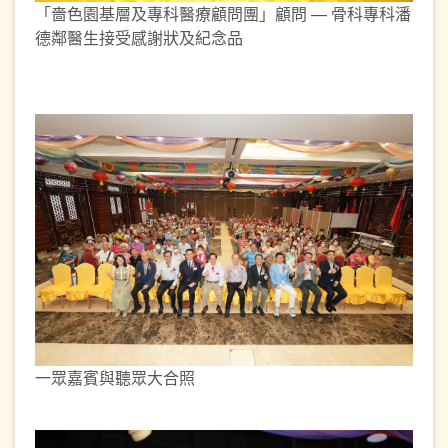
「嗇色園基層及專科醫療顧問團」顧問 — 骨科專科潘
德鄰醫生接受感謝狀及紀念品
一眾嘉賓與聽眾大合照