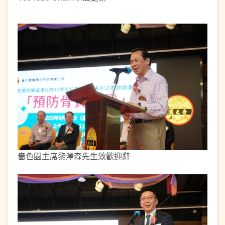
嗇色園主席黎澤森先生致歡迎辭