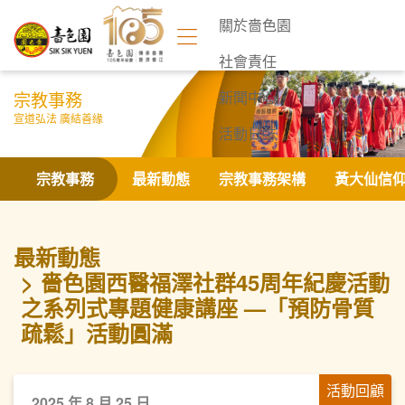
關於嗇色園
社會責任
宗教事務
新聞中心
宣道弘法 廣結善緣
活動日誌
聯絡我們
宗教事務
最新動態
宗教事務架構
黃大仙信
最新動態
嗇色園西醫福澤社群45周年紀慶活動
之系列式專題健康講座 —「預防骨質
疏鬆」活動圓滿
活動回顧
2025 年 8 月 25 日