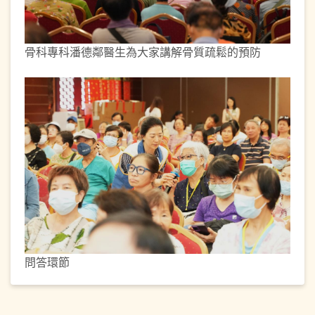
骨科專科潘德鄰醫生為大家講解骨質疏鬆的預防
問答環節