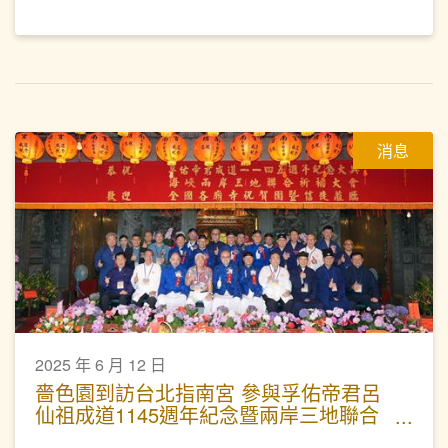
消息
2025 年 6 月 12 日
嗇色園到訪台北指南宮 參與孚佑帝君呂
仙祖成道1145週年紀念暨兩岸三地聯合
祈福法會