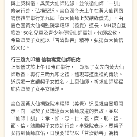
與上契科儀，與黃大仙師結緣，並依循仙師「十訓」
修身行善、弘揚聖道。嗇色園今天上午在黃大仙祠鳳
鳴樓禮堂舉行第九屆「黃大仙師上契結緣儀式」，由
嗇色園黃大仙祠監院李耀輝（義覺）道長，MH親自登
壇為150名兒童及青少年傳授仙師寶訓，代師說教，
希望眾契子女能以「普濟勸善」精神，弘揚黃大仙信
俗文化。
行三跪九叩禮
信物寓意仙師庇佑
上契儀式於上午10時正舉行，一眾契子女先向黃大仙
師敬香，再行三跪九叩之禮，體現尊道重禮的傳統。
道長逐一宣讀契子女姓名，上稟仙師，祈求仙師賜福
庇佑眾契子女平安順遂。
嗇色園黃大仙祠監院李耀輝（義覺）道長親自登壇開
示，向一眾契子女講述黃大仙師成道的典故，並以
「仙師十訓」：孝、悌、忠、仁、義、廉、恥、禮、
節、信，勉勵契子女依訓行善。李監院表示，眾契子
女得到仙師庇佑，日後要謹記以「普濟勸善」為精