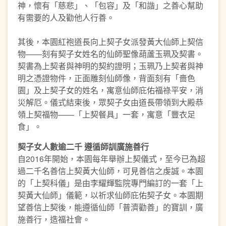
神，懷有「慈悲」、「包容」及「和諧」之善心幫助
有需要的人及勸他人行善。
其後，本園紅袍道長向上契子女派發黃大仙師上契信
物——刻有契子女姓名的仙師聖像葫蘆玉珮及契書。
契書為上契者與神明的契約證明；玉珮乃上契者與神
明之憑證物件，正面雕刻仙師像，背面刻有「嗇色
園」及上契子女的姓名，寓意仙師庇佑福祿平安，消
災解厄。儀式結束後，眾契子女由道長帶領到大殿恭
領上契福物——「上契餐具」一套，寓意「豐衣足
食」。
契子女
人數
逾二千
遵循
師
訓
廣施善行
自2016年開始，本園每年舉辦上契儀式，至今已為超
過二千名善信上契黃大仙師，可見善信之虔誠。本園
的「上契科儀」是由李耀輝監院專門編訂的一套「上
契黃大仙師」儀範，以祈求仙師庇佑契子女。本園期
望善信上契後，能遵循仙師「普濟勸善」的寶訓，廣
施善行，造福社會。