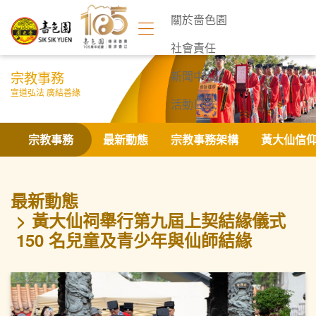
關於嗇色園
社會責任
宗教事務
新聞中心
宣道弘法 廣結善緣
活動日誌
聯絡我們
宗教事務
最新動態
宗教事務架構
黃大仙信
最新動態
黃大仙祠舉行第九屆上契結緣儀式
150 名兒童及青少年與仙師結緣