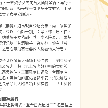
舉行，一眾契子女先向黃大仙師敬香，再行三
禮的傳統。道長逐一宣讀契子女姓名，上稟
眾契子女平安順遂。
輝（義覺）道長親自登壇開示，向一眾契子
故，並以「仙師十訓」：孝、悌、忠、仁、
，勉勵契子女依訓行善。李監院表示，眾契
要謹記以「普濟勸善」為精神，懷有「慈
」之善心幫助有需要的人及勸他人行善。
契子女派發黃大仙師上契信物——刻有契子
珮及契書。契書為上契者與神明的契約證
之憑證物件，正面雕刻仙師像，背面刻有
姓名，寓意仙師庇佑福祿平安，消災解厄。
道長帶領到大殿恭領上契福物——「上契餐
食」。
訓
廣施善行
年舉辦上契儀式，至今已為超過二千名善信上