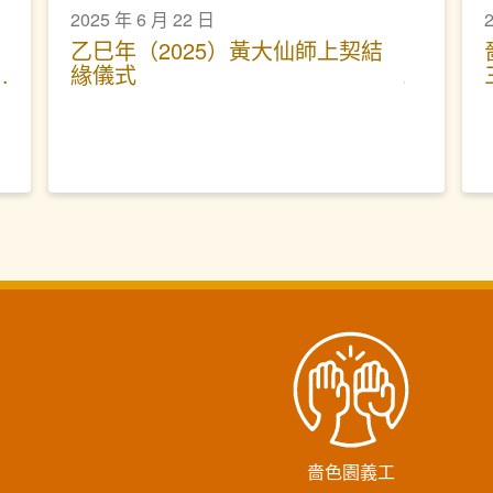
2025 年 6 月 22 日
乙巳年（2025）黃大仙師上契結
緣儀式
嗇色園義工