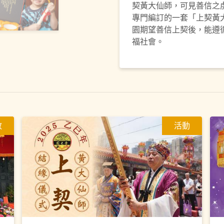
契黃大仙師，可見善信之
專門編訂的一套「上契黃
園期望善信上契後，能遵
福社會。
教
活動