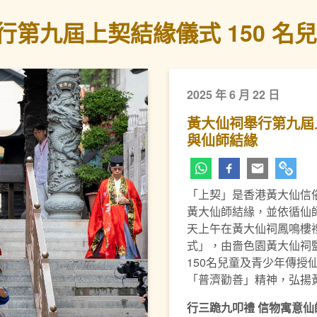
行第九屆上契結緣儀式 150 名
2025 年 6 月 22 日
黃大仙祠舉行第九屆上
與仙師結緣
「上契」是香港黃大仙信
下一頁
黃大仙師結緣，並依循仙
天上午在黃大仙祠鳳鳴樓
式」，由嗇色園黃大仙祠
150名兒童及青少年傳授
「普濟勸善」精神，弘揚
行三跪九叩禮
信物寓意仙