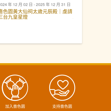
2024 年 12 月 02 日 - 2025 年 12 月 31 日
嗇色園黃大仙祠太歲元辰殿｜虔請
三台九皇星燈
加入嗇色園
支持嗇色園