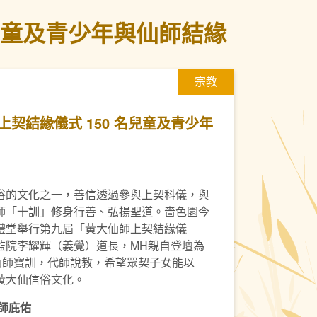
兒童及青少年與仙師結緣
宗教
契結緣儀式 150 名兒童及青少年
俗的文化之一，善信透過參與上契科儀，與
師「十訓」修身行善、弘揚聖道。嗇色園今
禮堂舉行第九屆「黃大仙師上契結緣儀
監院李耀輝（義覺）道長，MH親自登壇為
仙師寶訓，代師說教，希望眾契子女能以
黃大仙信俗文化。
師庇佑