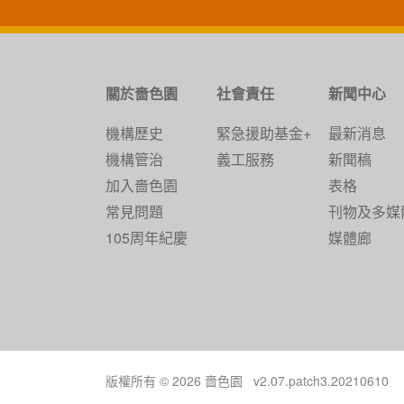
關於嗇色園
社會責任
新聞中心
機構歷史
緊急援助基金+
最新消息
機構管治
義工服務
新聞稿
加入嗇色園
表格
常見問題
刊物及多媒
105周年紀慶
媒體廊
版權所有 © 2026 嗇色園 v2.07.patch3.20210610