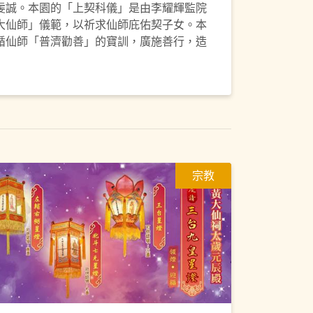
虔誠。本園的「上契科儀」是由李耀輝監院
大仙師」儀範，以祈求仙師庇佑契子女。本
循仙師「普濟勸善」的寶訓，廣施善行，造
宗教