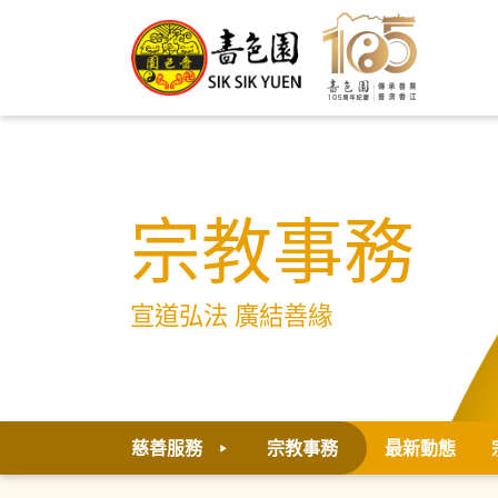
宗教事務
宣道弘法 廣結善緣
慈善服務
宗教事務
最新動態