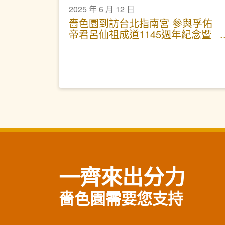
2025 年 6 月 12 日
嗇色園到訪台北指南宮 參與孚佑
帝君呂仙祖成道1145週年紀念暨
兩岸三地聯合祈福法會
一齊來出分力
嗇色園需要您支持