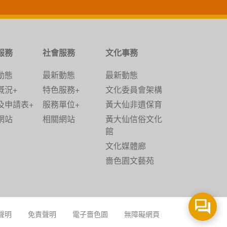
服務
社會服務
文化事務
動態
最新動態
最新動態
概況+
特色服務+
文化委員會架構
及申請表+
服務單位+
黃大仙非遺保育
網站
相關網站
黃大仙信俗文化
館
文化媒體廊
嗇色園文藝苑
聲明
免責聲明
電子嗇色園
無障礙網頁