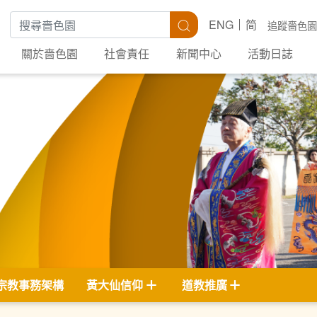
搜尋關鍵字
搜尋
ENG
简
追蹤嗇色園
關於嗇色園
社會責任
新聞中心
活動日誌
宗教事務架構
黃大仙信仰
道教推廣