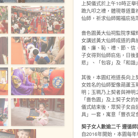
上契儀式於上午10時正
跪九叩之禮，體現尊道重
仙師，祈求仙師賜福庇佑
嗇色園黃大仙祠監院李耀
女講述黃大仙師成道的典
義、廉、恥、禮、節、信
子女得到仙師庇佑，日後
悲」、「包容」及「和諧
其後，本園紅袍道長向上
女姓名的仙師聖像葫蘆玉
明；玉珮乃上契者與神明
「嗇色園」及上契子女的
儀式結束後，眾契子女由
具」一套，寓意「豐衣足
契子女
人數
逾二千
遵循
師
自2016年開始，本園每