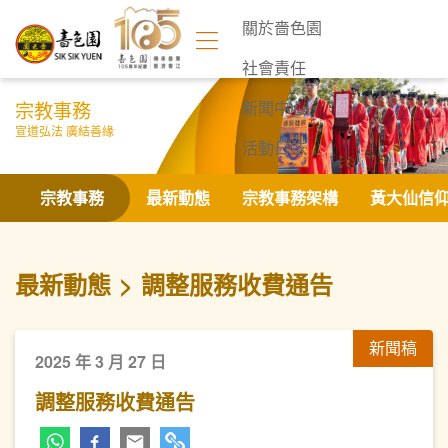
關於嗇色園
社會責任
宗教事務
新聞中心
宣道弘法 廣結善緣
活動日誌
聯絡我們
宗教事務
最新動態
宗教事務架構
黃大仙信
最新動態
調整服務收費通告
新聞稿
2025 年 3 月 27 日
調整服務收費通告