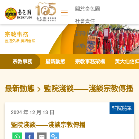
關於嗇色園
社會責任
宗教事務
新聞中心
宣道弘法 廣結善緣
活動日誌
聯絡我們
宗教事務
最新動態
宗教事務架構
黃大仙信
最新動態
監院淺談——淺談宗教傳播
監院隨筆
2024 年 12 月 13 日
監院淺談——淺談宗教傳播