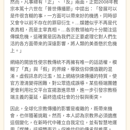
然而，凡事總有「正」、「反」兩面，正如2008年教
宗本篤十六世在「普世傳播節」中提出：「發展可以
是件很含糊的事，一方面可以帶來好的機遇，同時卻
又會令以前不存在的罪惡衍生。…媒體似乎不再是代
表真相，而是主宰真相。…各宗教領袖均十分關注這
傳媒危機，這確實是因為我們正正要處理它對人們生
活的各方面帶來的深遠影響，將人類的美善懸於危機
上。」
網絡的開放性使宗教傳統不再擁有唯一的話語權，模
糊了「真」與「假」的界線，導致信仰價值觀的混
淆。虛假訊息的泛濫，加上網絡快速傳播的特質，使
官方澄清變得困難，對公眾造成誤導。某些極端團體
更會利用社交平台宣揚激進思想，進一步引發宗教極
端主義的蔓延，最終造成社會的分裂與衝突。
因此，全球化宗教傳播的影響是複雜的，既帶來機
會，也伴隨著挑戰。然而，本人認為宗教界必須適應
這個變化，在新時代中確立自我定位，並有智慧地運
用「媒體」這把雙面刃，促進信仰的傳承與推廣。