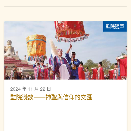
監院隨筆
2024 年 11 月 22 日
監院淺談——神聖與信仰的交匯