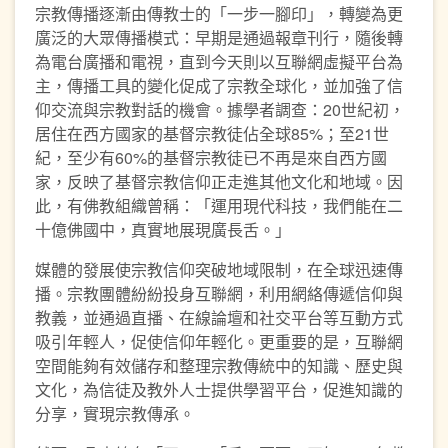
宗教傳播逐漸由傳教士的「一步一腳印」，轉變為更
廣泛的大眾傳播模式：早期是通過報章刊行，隨後轉
為電台廣播和電視，直到今天則以互聯網虛擬平台為
主，傳播工具的變化促成了宗教全球化，並加強了信
仰交流與宗教對話的機會。據學者調查：20世紀初，
居住在西方國家的基督宗教徒佔全球85%；至21世
紀，至少有60%的基督宗教徒已不再是來自西方國
家，反映了基督宗教信仰正走進其他文化和地域。因
此，有佛教組織曾稱：「運用現代科技，我們能在二
十億佛國中，真實地展現廣長舌。」
媒體的發展使宗教信仰突破地域限制，在全球迅速傳
播。宗教團體紛紛投身互聯網，利用網絡傳遞信仰與
教義，並通過直播、在線論壇和社交平台等互動方式
吸引年輕人，促使信仰年輕化。更重要的是，互聯網
空間能夠有效儲存和整理宗教傳統中的知識、歷史與
文化，為信徒及教外人士提供學習平台，促進知識的
分享，實現宗教傳承。