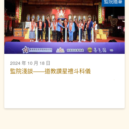
監院隨筆
2024 年 10 月 18 日
監院淺談——道教讚星禮斗科儀