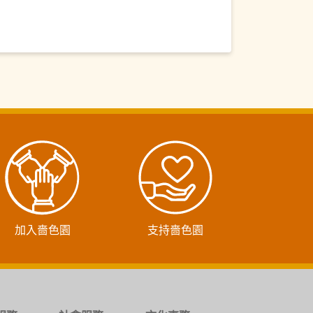
加入嗇色園
支持嗇色園