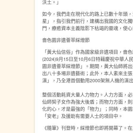
沃土。」
如今，我們走在現代化的路上已數十年頭，
星」，指引我們前行，建構出我國的文化獨
門，療癒資本主義陰影下枯竭的靈魂，使心
嗇色園非遺薈萃綵燈節
「黃大仙信俗」作為國家級非遺項目，嗇色
(2024)9月15日至10月6日特藉慶祝
園非遺薈萃綵燈節」。期間，黃大仙師將出
出八十多場非遺藝術；此外，本人素來主張
演」，乃全港首個動用2000架無人機的
整個活動耗資大量人力物力。人力方面，必
仙師契子女作為強大後盾；而物力方面，則
化的心，才是最強的「物力」；同時，本園
「安老」及援助有需要人士的項目中。
《隨筆》刊登時，綵燈節也即將開幕了。在