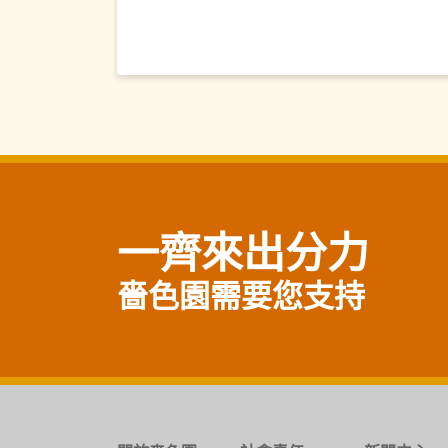
一齊來出分力
嗇色園需要您支持