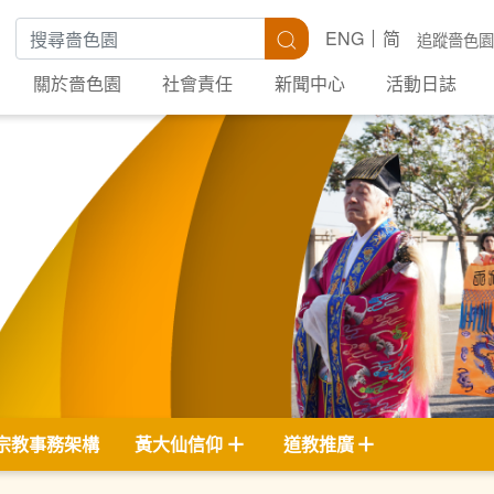
搜尋關鍵字
搜尋
ENG
简
追蹤嗇色園
關於嗇色園
社會責任
新聞中心
活動日誌
宗教事務架構
黃大仙信仰
道教推廣