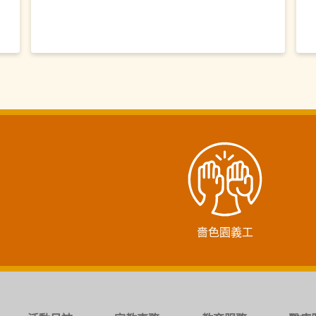
嗇色園義工