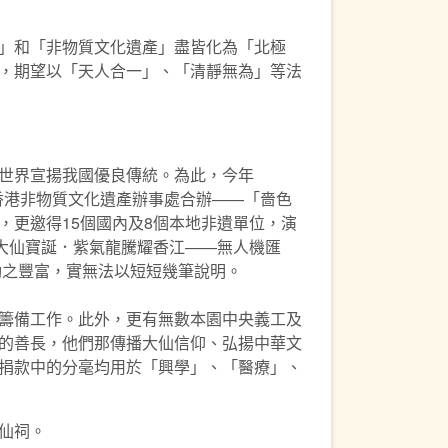
」和「非物質文化遺產」盡皆化為「北極
，期望以「天人合一」、「清靜無為」等法
世界宣揚我國優良傳統。為此，今年
處及香港非物質文化遺產辦事處合辦——「嗇色
更邀得15個國內及8個本地非遺單位，演
大仙寶誕．紫氣龍騰耀香江——無人機匯
動之豐富，實無法以短短幾筆說明。
籌備工作。此外，更有無數本園中央義工及
的善長，他們那傳播大仙信仰、弘揚中華文
捐款中的分毫均用於「興學」、「醫療」、
仙祠。