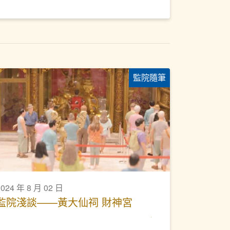
監院隨筆
2024 年 8 月 02 日
監院淺談——黃大仙祠 財神宮