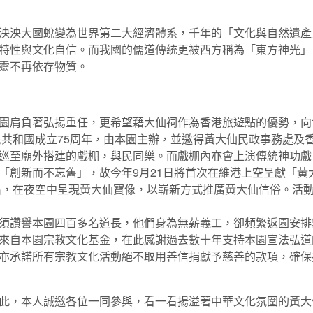
泱泱大國蛻變為世界第二大經濟體系，千年的「文化與自然遺產
特性與文化自信。而我國的儒道傳統更被西方稱為「東方神光」
靈不再依存物質。
園肩負著弘揚重任，更希望藉大仙祠作為香港旅遊點的優勢，向
中華人民共和國成立75周年，由本園主辦，並邀得黃大仙民政事務
巡至廟外搭建的戲棚，與民同樂。而戲棚內亦會上演傳統神功戲，
「創新而不忘舊」，故今年9月21日將首次在維港上空呈獻「黃
演出，在夜空中呈現黃大仙寶像，以嶄新方式推廣黃大仙信俗。活
須讚譽本園四百多名道長，他們身為無薪義工，卻頻繁返園安排
來自本園宗教文化基金，在此感謝過去數十年支持本園宣法弘道
亦承諾所有宗教文化活動絕不取用善信捐獻予慈善的款項，確保
此，本人誠邀各位一同參與，看一看揚溢著中華文化氛圍的黃大