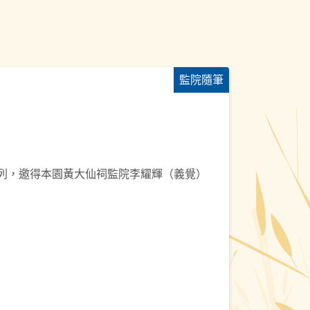
監院隨筆
系列，邀得本園黃大仙祠監院李耀輝（義覺）