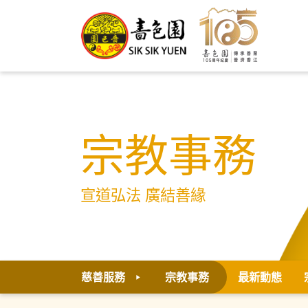
宗教事務
宣道弘法 廣結善緣
慈善服務
宗教事務
最新動態