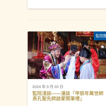
監院
2024 年 9 月 03 日
監院淺談——漫談「甲辰年萬世師
表孔聖先師啟蒙開筆禮」