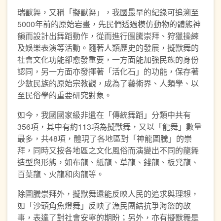
瑞獸舞，又稱「擬獸舞」，我國最早的紀錄可追溯至
5000年前的原始岩畫，先民們透過模仿動物的體態神
韻而設計出舞蹈動作，從而進行圖騰崇拜、狩獵操練
及娛樂表演等活動。隨著人類歷史的發展，擬獸舞的
社會文化功能卻愈發重要，一方面能加強民族的身份
認同，另一方面亦發揮著「活化石」的功能，保存著
少數民族的原始宗教觀，成為了藝術界、人類學、以
至民俗學的重要研究對象。
如今，我國國家級非遺在「傳統舞蹈」分類中共有
356項，其中有約113項為擬獸舞，又以「龍舞」數量
最多，共48項，體現了各地區對「神龍圖騰」的崇
拜，同時又按各地區之文化風俗而演變出不同的龍舞
造型與形態，如布龍、紙龍、草龍、錢龍、板凳龍、
百葉龍、火龍和肉龍等。
除圖騰崇拜外，擬獸舞還能反映人民的追求與理想，
如「沙頭角魚燈舞」反映了漁民團結抗爭海盜的故
事，表達了對社會安寧的期盼；另外，亦有擬獸舞是