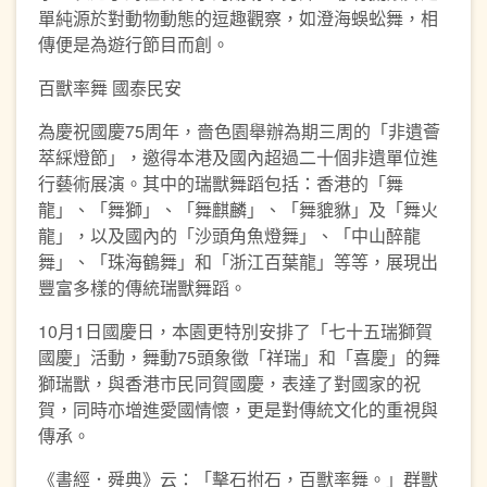
單純源於對動物動態的逗趣觀察，如澄海蜈蚣舞，相
傳便是為遊行節目而創。
百獸率舞 國泰民安
為慶祝國慶75周年，嗇色園舉辦為期三周的「非遺薈
萃綵燈節」，邀得本港及國內超過二十個非遺單位進
行藝術展演。其中的瑞獸舞蹈包括：香港的「舞
龍」、「舞獅」、「舞麒麟」、「舞貔貅」及「舞火
龍」，以及國內的「沙頭角魚燈舞」、「中山醉龍
舞」、「珠海鶴舞」和「浙江百葉龍」等等，展現出
豐富多樣的傳統瑞獸舞蹈。
10月1日國慶日，本園更特別安排了「七十五瑞獅賀
國慶」活動，舞動75頭象徵「祥瑞」和「喜慶」的舞
獅瑞獸，與香港市民同賀國慶，表達了對國家的祝
賀，同時亦增進愛國情懷，更是對傳統文化的重視與
傳承。
《書經．舜典》云：「擊石拊石，百獸率舞。」群獸