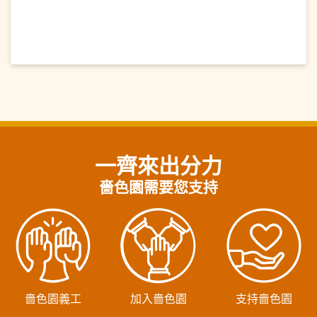
一齊來出分力
嗇色園需要您支持
嗇色園義工
加入嗇色園
支持嗇色園