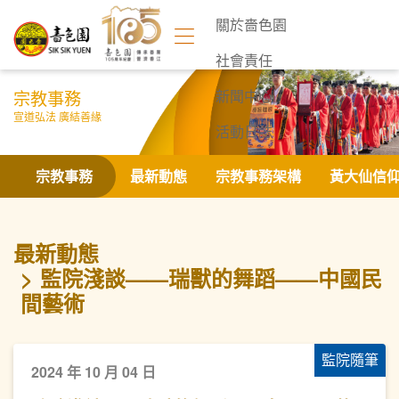
關於嗇色園
社會責任
宗教事務
新聞中心
宣道弘法 廣結善緣
活動日誌
聯絡我們
宗教事務
最新動態
宗教事務架構
黃大仙信
最新動態
監院淺談——瑞獸的舞蹈——中國民
間藝術
監院隨筆
2024 年 10 月 04 日