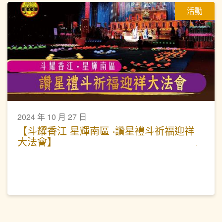
活動
2024 年 10 月 27 日
【斗耀香江 星輝南區 ‧讚星禮斗祈福迎祥
大法會】