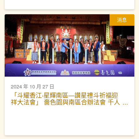
消息
2024 年 10 月 27 日
「斗耀香江‧星輝南區—讚星禮斗祈福迎
祥大法會」 嗇色園與南區合辦法會 千人
參與為港祈福