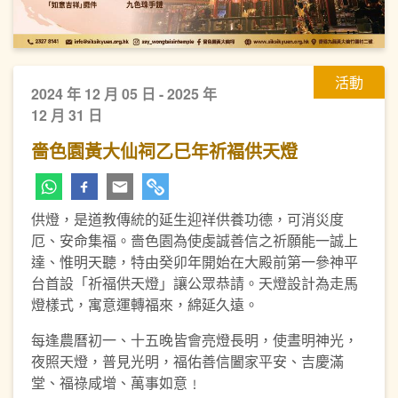
活動
2024 年 12 月 05 日 - 2025 年
12 月 31 日
嗇色園黃大仙祠乙巳年祈褔供天燈
供燈，是道教傳統的延生迎祥供養功德，可消災度
厄、安命集福。嗇色園為使虔誠善信之祈願能一誠上
達、惟明天聽，特由癸卯年開始在大殿前第一參神平
台首設「祈福供天燈」讓公眾恭請。天燈設計為走馬
燈樣式，寓意運轉福來，綿延久遠。
每逢農曆初一、十五晚皆會亮燈長明，使晝明神光，
夜照天燈，普見光明，福佑善信闔家平安、吉慶滿
堂、福祿咸增、萬事如意﹗