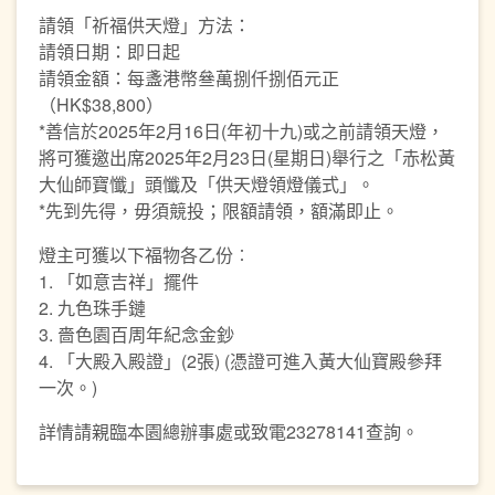
請領「祈福供天燈」方法：
請領日期：即日起
請領金額：每盞港幣叄萬捌仟捌佰元正
（HK$38,800）
*善信於2025年2月16日(年初十九)或之前請領天燈，
將可獲邀出席2025年2月23日(星期日)舉行之「赤松黃
大仙師寶懺」頭懺及「供天燈領燈儀式」。
*先到先得，毋須競投；限額請領，額滿即止。
燈主可獲以下福物各乙份︰
1. 「如意吉祥」擺件
2. 九色珠手鏈
3. 嗇色園百周年紀念金鈔
4. 「大殿入殿證」(2張) (憑證可進入黃大仙寶殿參拜
一次。)
詳情請親臨本園總辦事處或致電23278141查詢。