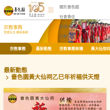
關於嗇色園
社會責任
宗教事務
新聞中心
宣道弘法 廣結善緣
活動日誌
聯絡我們
宗教事務
最新動態
宗教事務架構
黃大仙信
最新動態
嗇色園黃大仙祠乙巳年祈褔供天燈