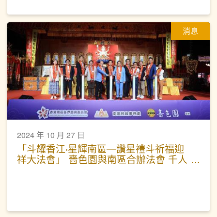
消息
2024 年 10 月 27 日
「斗耀香江‧星輝南區—讚星禮斗祈福迎
祥大法會」 嗇色園與南區合辦法會 千人
參與為港祈福