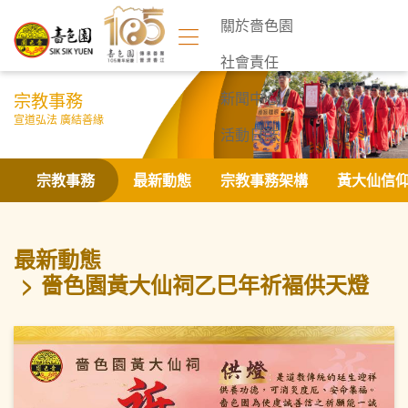
關於嗇色園
社會責任
宗教事務
新聞中心
宣道弘法 廣結善緣
活動日誌
聯絡我們
宗教事務
最新動態
宗教事務架構
黃大仙信
最新動態
嗇色園黃大仙祠乙巳年祈褔供天燈