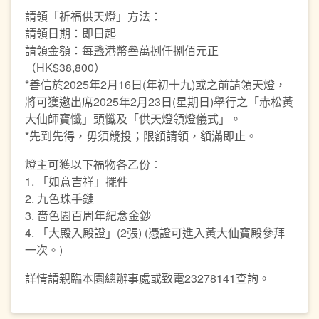
請領「祈福供天燈」方法：
請領日期：即日起
請領金額：每盞港幣叄萬捌仟捌佰元正
（HK$38,800）
*善信於2025年2月16日(年初十九)或之前請領天燈，
將可獲邀出席2025年2月23日(星期日)舉行之「赤松黃
大仙師寶懺」頭懺及「供天燈領燈儀式」。
*先到先得，毋須競投；限額請領，額滿即止。
燈主可獲以下福物各乙份︰
1. 「如意吉祥」擺件
2. 九色珠手鏈
3. 嗇色園百周年紀念金鈔
4. 「大殿入殿證」(2張) (憑證可進入黃大仙寶殿參拜
一次。)
詳情請親臨本園總辦事處或致電23278141查詢。