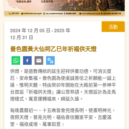
活動
2024 年 12 月 05 日 - 2025 年
12 月 31 日
嗇色園黃大仙祠乙巳年祈褔供天燈
供燈，是道教傳統的延生迎祥供養功德，可消災度
厄、安命集福。嗇色園為使虔誠善信之祈願能一誠上
達、惟明天聽，特由癸卯年開始在大殿前第一參神平
台首設「祈福供天燈」讓公眾恭請。天燈設計為走馬
燈樣式，寓意運轉福來，綿延久遠。
每逢農曆初一、十五晚皆會亮燈長明，使晝明神光，
夜照天燈，普見光明，福佑善信闔家平安、吉慶滿
堂、福祿咸增、萬事如意﹗