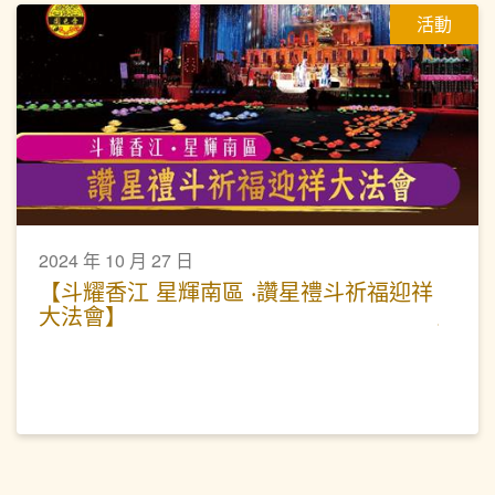
活動
2024 年 10 月 27 日
【斗耀香江 星輝南區 ‧讚星禮斗祈福迎祥
大法會】