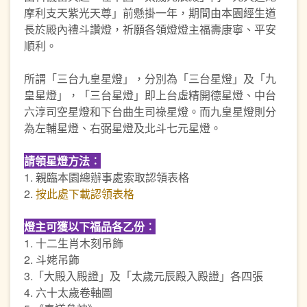
摩利支天紫光天尊」前懸掛一年，期間由本園經生道
長於殿內禮斗讚燈，祈願各領燈燈主福壽康寧、平安
順利。
所謂「三台九皇星燈」，分別為「三台星燈」及「九
皇星燈」，「三台星燈」即上台虛精開德星燈、中台
六淳司空星燈和下台曲生司祿星燈。而九皇星燈則分
為左輔星燈、右弼星燈及北斗七元星燈。
請領星燈方法︰
1. 親臨本園總辦事處索取認領表格
2.
按此處下載認領表格
燈主可獲以下福品各乙份︰
1. 十二生肖木刻吊飾
2. 斗姥吊飾
3.「大殿入殿證」及「太歲元辰殿入殿證」各四張
4. 六十太歲卷軸圖