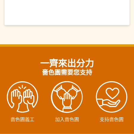
一齊來出分力
嗇色園需要您支持
嗇色園義工
加入嗇色園
支持嗇色園