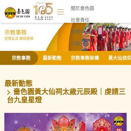
關於嗇色園
社會責任
宗教事務
新聞中心
宣道弘法 廣結善緣
活動日誌
聯絡我們
宗教事務
最新動態
宗教事務架構
黃大仙信
最新動態
嗇色園黃大仙祠太歲元辰殿｜虔請三
台九皇星燈