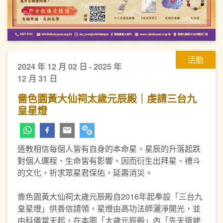
活動
2024 年 12 月 02 日 - 2025 年
12 月 31 日
嗇色園黃大仙祠太歲元辰殿｜虔請三台九
皇星燈
道教相信每個人皆有自身的本命星，星辰的升落起跌
對個人運程、生命皆有影響，因而衍生出拜星、禮斗
的文化，祈求眾星君保佑，延壽消災。
嗇色園黃大仙祠太歲元辰殿自2016年起奉設「三台九
皇星燈」供善信請領，星燈由高功法師灑淨開光，並
由科儀當天起，在本園「太歲元辰殿」內「先天道姥