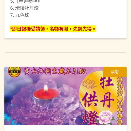
5.《奉道參神》
6. 琉璃牡丹燈
7. 九色珠
*即日起接受請領，名額有限，先到先得。
活動