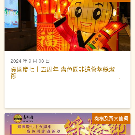
2024 年 9 月 03 日
賀國慶七十五周年 嗇色園非遺薈萃綵燈
節
機構及黃大仙祠