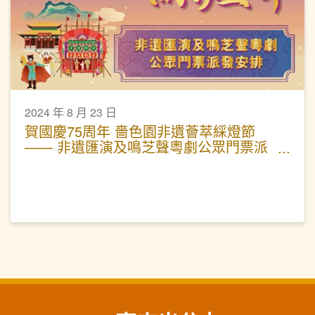
2024 年 8 月 23 日
賀國慶75周年 嗇色園非遺薈萃綵燈節
—— 非遺匯演及鳴芝聲粵劇公眾門票派
發安排