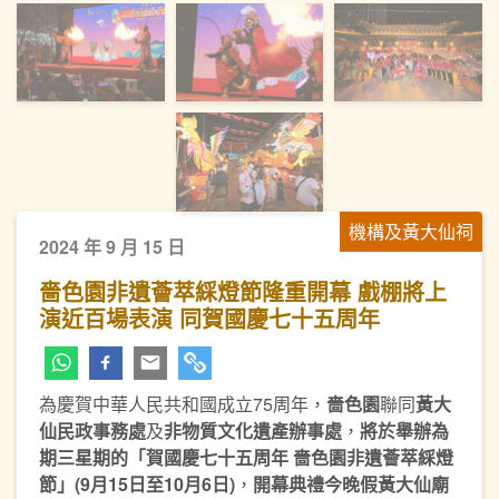
機構及黃大仙祠
2024 年 9 月 15 日
嗇色園非遺薈萃綵燈節隆重開幕 戲棚將上
演近百場表演 同賀國慶七十五周年
為慶賀中華人民共和國成立75周年，
嗇色園
聯同
黃大
仙民政事務處
及
非物質文化遺產辦事處
，
將於舉辦為
期三星期的「賀國慶七十五周年
嗇色園非遺薈萃綵燈
節」
(9
月
15
日至
10
月
6
日
)
，
開幕典禮今晚假黃大仙廟