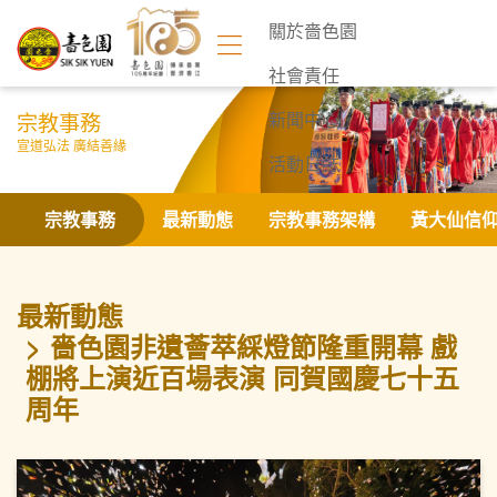
關於嗇色園
社會責任
宗教事務
新聞中心
宣道弘法 廣結善緣
活動日誌
聯絡我們
宗教事務
最新動態
宗教事務架構
黃大仙信
最新動態
嗇色園非遺薈萃綵燈節隆重開幕 戲
棚將上演近百場表演 同賀國慶七十五
周年