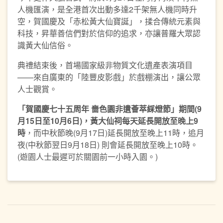
人機匯演，是全港首次出動多達2千架無人機同時升
空，賀國慶及「赤松黃大仙寶誕」，揉合傳統元素與
科技，昇華善信們對於信仰的追求，亦讓普羅大眾認
識黃大仙信俗。
典禮結束後，首場國家級非物質文化遺產表演項目
——來自廣東的「陸豐皮影戲」於戲棚演出，讓公眾
人士觀賞。
「賀國慶七十五周年
嗇色園非遺薈萃綵燈節」期間
(9
月
15
日至
10
月
6
日
)
，黃大仙祠每天延長開放至晚上
9
時
，而中秋節晚(9月17日)延長開放至晚上11時，追月
夜(中秋節翌日9月18日) 則會延長開放至晚上10時。
(遊園人士最遲可於關園前一小時入園。)