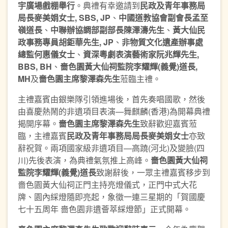
宇廣場戲棚舉行
。典禮有幸邀請到
民政及青年事務局
局長麥美娟女士
, SBS, JP
、
中國道教協會副會長孟至
嶺道長
、
中聯辦協調部副部長陳澤濤先生
、
黃大仙民
政事務專員胡鉅華先生
, JP
、
非物質文化遺產辦事處
總監何惠儀女士
、
資深粵劇表演藝術家阮兆輝先生
,
BBS, BH
、
嗇色園黃大仙祠監院李耀輝
(
義覺
)
道長
,
MH
及
嗇色園主席黎澤森先生
蒞臨主禮。
主禮嘉賓由銀樂隊引領進場後，首先奏唱國歌，然後
由喜慶熱鬧的非遺項目表演—舞麒麟(香港)為開幕典禮
揭開序幕。
嗇色園主席黎澤森先生
致辭歡迎嘉賓蒞
臨，主禮嘉賓
民政及青年事務局局長麥美娟女士
亦致
辭祝賀。兩項國家級非遺項目—高蹺(河北)及變臉(四
川)先後表演，為典禮氣氛推上高峰。
嗇色園黃大仙祠
監院李耀輝
(
義覺
)
道長
致謝辭後，一眾主禮嘉賓移步到
嗇色園黃大仙祠正門主持亮燈儀式，正門中式大花
牌、園內綵燈隨即亮起，象徵一連三星期的「賀國慶
七十五周年 嗇色園非遺薈萃綵燈節」正式開幕。