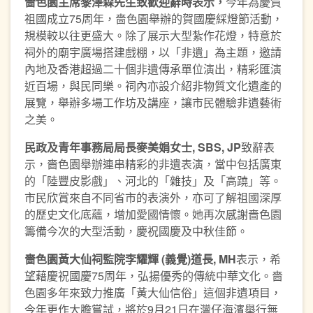
嗇色園主席黎澤森先生致歡迎辭時表示，
今年為慶賀
祖國成立75周年，嗇色園舉辦的賀國慶綵燈節活動，
規模較以往更盛大。除了展示大型紮作花燈，特意於
祠外的廟宇廣場搭建戲棚，以「非遺」為主題，邀請
內地及香港超過二十個非遺傳承單位演出，精彩匯演
近百場，與民同樂。祠內亦設介紹非物質文化遺產的
展覽，舉辦多場工作坊及講座，讓市民體驗非遺藝術
之美。
民政及青年事務局局長麥美娟女士
, SBS, JP
致辭表
示，嗇色園舉辦連串精彩的非遺表演，當中包括廣東
的「陸豐皮影戲」、河北的「雜技」及「高蹺」等。
市民欣賞來自不同省市的表演外，亦可了解祖國深厚
的歷史文化底蘊，增加愛國情懷。她再次感謝嗇色園
籌備今次的大型活動，慶祝國慶及中秋佳節。
嗇色園黃大仙祠監院李耀輝
(
義覺
)
道長
, MH
表示，希
望藉慶祝國慶75周年，弘揚優秀的傳統中華文化。嗇
色園多年來致力推廣「黃大仙信俗」這個非遺項目，
今年更作大膽嘗試，將於9月21日在灣仔海濱舉行無