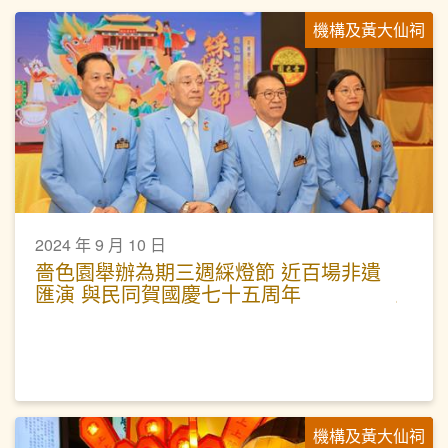
機構及黃大仙祠
2024 年 9 月 10 日
嗇色園舉辦為期三週綵燈節 近百場非遺
匯演 與民同賀國慶七十五周年
機構及黃大仙祠