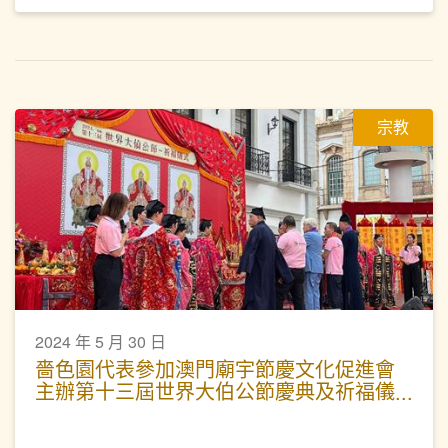
宗教
2024 年 5 月 30 日
嗇色園代表參加澳門廟宇節慶文化促進會
主辦第十三屆世界大伯公節慶典及祈福儀
式