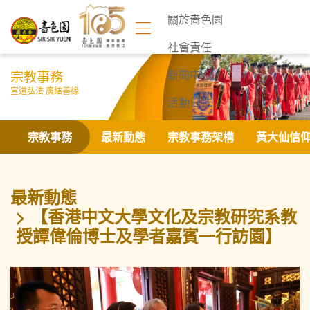
關於嗇色園
社會責任
宗教事務
新聞中心
宣道弘法 廣結善緣
活動日誌
聯絡我們
宗教事務
最新動態
宗教事務架構
黃大仙信
最新動態
【香港中文大學文化及宗教研究系教
授譚偉倫博士及學者嘉賓一行訪園】