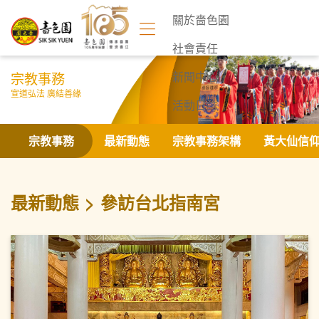
關於嗇色園
社會責任
宗教事務
新聞中心
宣道弘法 廣結善緣
活動日誌
聯絡我們
宗教事務
最新動態
宗教事務架構
黃大仙信
最新動態
參訪台北指南宮