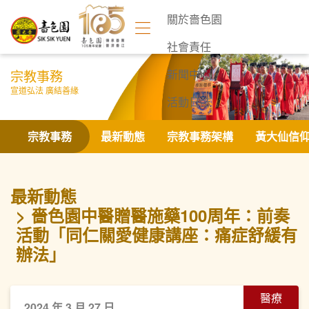
關於嗇色園
社會責任
宗教事務
新聞中心
宣道弘法 廣結善緣
活動日誌
聯絡我們
宗教事務
最新動態
宗教事務架構
黃大仙信
最新動態
嗇色園中醫贈醫施藥100周年：前奏
活動「同仁關愛健康講座：痛症舒緩有
辦法」
醫療
2024 年 3 月 27 日