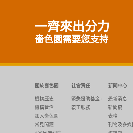
一齊來出分力
嗇色園需要您支持
關於嗇色園
社會責任
新聞中心
機構歷史
緊急援助基金+
最新消息
機構管治
義工服務
新聞稿
加入嗇色園
表格
常見問題
刊物及多媒
105周年紀慶
媒體廊