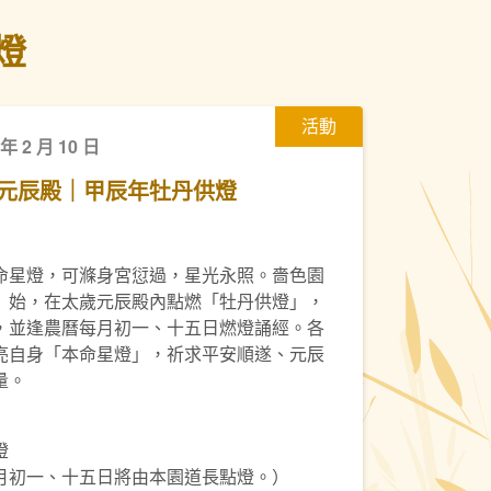
燈
活動
 年 2 月 10 日
元辰殿｜甲辰年牡丹供燈
命星燈，可滌身宮愆過，星光永照。嗇色園
）始，在太歲元辰殿內點燃「牡丹供燈」，
，並逢農曆每月初一、十五日燃燈誦經。各
亮自身「本命星燈」，祈求平安順遂、元辰
量。
燈
月初一、十五日將由本園道長點燈。）