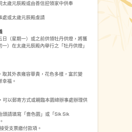
祠太歲元辰殿或由善信迎領家中供奉
事處或太歲元辰殿虔請
儀
五日（星期一）或之前供領牡丹供燈，將獲
初一）在太歲元辰殿內舉行之「牡丹供燈」
，取其外表雍容華貴，花色多樣，富於變
祥幸福。
後，可以郵寄方式或親臨本園總辦事處辦理供
頭請填寫「嗇色園」或「Sik Sik
。
只接受支票繳付款項。