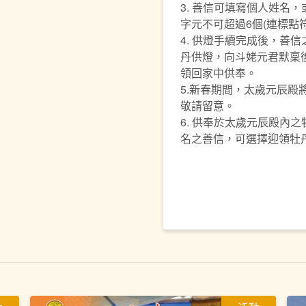
3. 善信可填寫個人姓名
字元不可超過6個(連標點
4. 供燈手續完成後，善
丹供燈，向斗姥元君默稟
領回家中供奉。
5.新春期間，太歲元辰殿將
敬請留意。
6. 供奉於太歲元辰殿內
名之善信，可選擇迎領牡