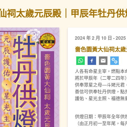
仙祠太歲元辰殿｜甲辰年牡丹供
2024 年 2 月 10 日 - 2025
嗇色園黃大仙祠太歲
人各有命星主宰，燃點本
將於甲辰年（二零二四年
供奉眾星之母—斗姥元君
善信可供奉牡丹供燈，點
護佑、星光主照、福德無
供燈日期：甲辰年全年供
（由正月初一至年尾，每