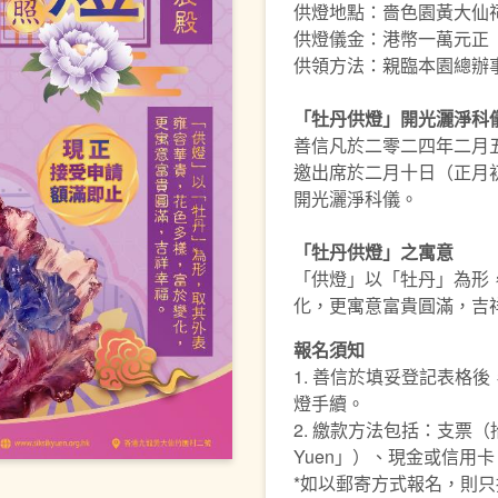
供燈地點：嗇色園黃大仙
供燈儀金：港幣一萬元正
供領方法：親臨本園總辦
「牡丹供燈」開光灑淨科
善信凡於二零二四年二月
邀出席於二月十日（正月
開光灑淨科儀。
「牡丹供燈」之寓意
「供燈」以「牡丹」為形
化，更寓意富貴圓滿，吉
報名須知
1. 善信於填妥登記表格
燈手續。
2. 繳款方法包括：支票（抬
Yuen」）、現金或信用卡
*如以郵寄方式報名，則