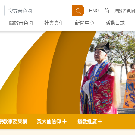
搜尋關鍵字
搜尋
ENG
简
追蹤嗇色園
關於嗇色園
社會責任
新聞中心
活動日誌
宗教事務架構
黃大仙信仰
道教推廣