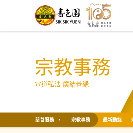
宗教事務
宣道弘法 廣結善緣
慈善服務
宗教事務
最新動態