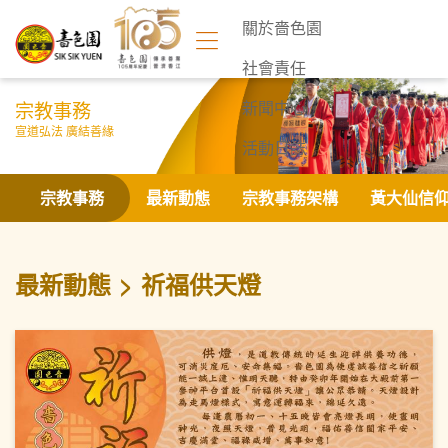
關於嗇色園
社會責任
宗教事務
新聞中心
宣道弘法 廣結善緣
活動日誌
聯絡我們
宗教事務
最新動態
宗教事務架構
黃大仙信
最新動態
祈福供天燈