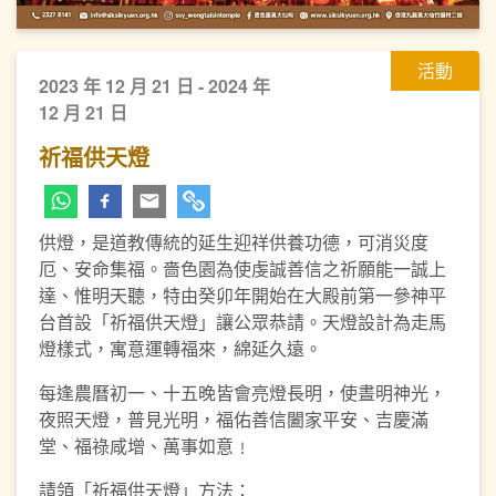
活動
2023 年 12 月 21 日 - 2024 年
12 月 21 日
祈福供天燈
供燈，是道教傳統的延生迎祥供養功德，可消災度
厄、安命集福。嗇色園為使虔誠善信之祈願能一誠上
達、惟明天聽，特由癸卯年開始在大殿前第一參神平
台首設「祈福供天燈」讓公眾恭請。天燈設計為走馬
燈樣式，寓意運轉福來，綿延久遠。
每逢農曆初一、十五晚皆會亮燈長明，使晝明神光，
夜照天燈，普見光明，福佑善信闔家平安、吉慶滿
堂、福祿咸增、萬事如意﹗
請領「祈福供天燈」方法：