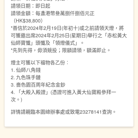
請領日期：即日起
請領金額：每盞港幣叄萬捌仟捌佰元正
（HK$38,800）
*善信於2024年2月19日(年初十)或之前請領天燈，將
可獲邀出席2024年2月25日(星期日)舉行之「赤松黃大
仙師寶懺」頭懺及「領燈儀式」。
*先到先得，毋須競投；限額請領，額滿即止。
燈主可獲以下福物各乙份︰
1. 仙師八角錢
2. 九色珠手鏈
3. 嗇色園百周年紀念金鈔
4. 「大殿入殿證」(憑證可進入黃大仙寶殿參拜一
次。)
詳情請親臨本園總辦事處或致電23278141查詢。