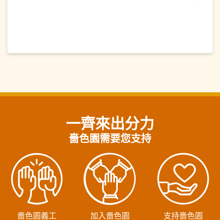
一齊來出分力
嗇色園需要您支持
嗇色園義工
加入嗇色園
支持嗇色園