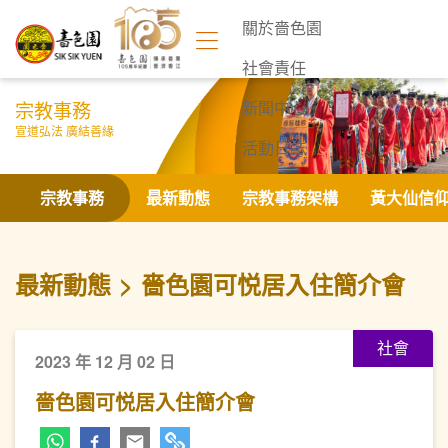
關於嗇色園
社會責任
宗教事務
新聞中心
宣道弘法 廣結善緣
活動日誌
聯絡我們
宗教事務
最新動態
宗教事務架構
黃大仙信
最新動態
嗇色園可悦居入住簡介會
社會
2023 年 12 月 02 日
嗇色園可悦居入住簡介會