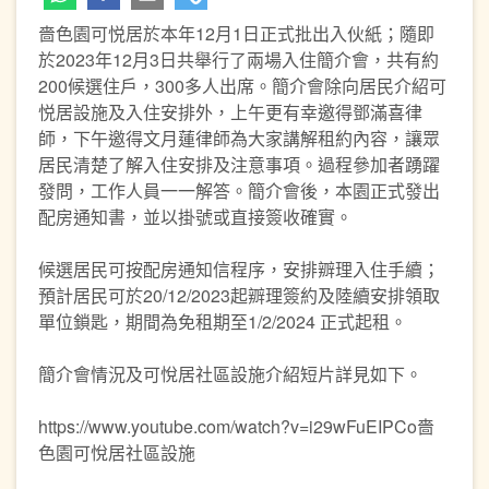
嗇色園可悦居於本年12月1日正式批出入伙紙；隨即
於2023年12月3日共舉行了兩場入住簡介會，共有約
200候選住戶，300多人出席。簡介會除向居民介紹可
悦居設施及入住安排外，上午更有幸邀得鄧滿喜律
師，下午邀得文月蓮律師為大家講解租約內容，讓眾
居民清楚了解入住安排及注意事項。過程參加者踴躍
發問，工作人員一一解答。簡介會後，本園正式發出
配房通知書，並以掛號或直接簽收確實。
候選居民可按配房通知信程序，安排辧理入住手續；
預計居民可於20/12/2023起辧理簽約及陸續安排領取
單位鎖匙，期間為免租期至1/2/2024 正式起租。
簡介會情況及可悅居社區設施介紹短片詳見如下。
https://www.youtube.com/watch?v=i29wFuEIPCo嗇
色園可悅居社區設施