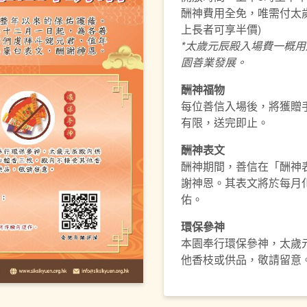
酬神費用全免，唯需付太歲
上長者可享半價)
*
太歲元辰殿入場費
一概
用
園善業發展。
酬神福物
每位善信入場後，將獲贈
有限，送完即止。
酬神表文
酬神期間，善信在「酬神
謝神恩。其表文將於每月
佑。
環保參神
本園奉行環保參神，太歲
他香枝或供品，敬請留意