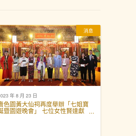
消息
2023 年 8 月 23 日
嗇色園黃大仙祠再度舉辦「七姐寶
誕暨園遊晚會」 七位女性賢達獻
供七姐 園遊晚會弘揚七夕文化