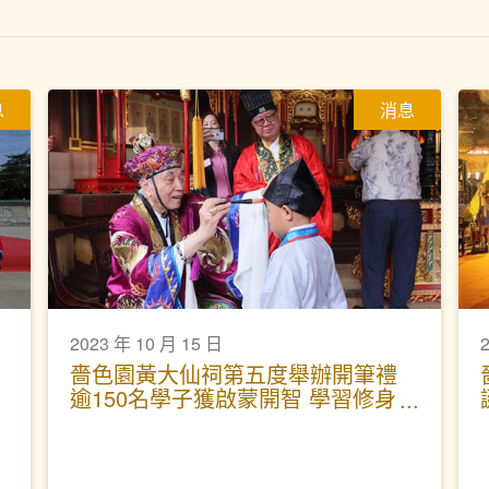
息
消息
2023 年 10 月 15 日
嗇色園黃大仙祠第五度舉辦開筆禮
逾150名學子獲啟蒙開智 學習修身
立德