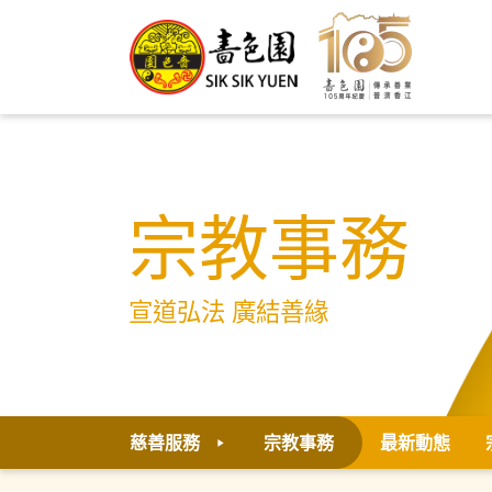
宗教事務
宣道弘法 廣結善緣
慈善服務
宗教事務
最新動態