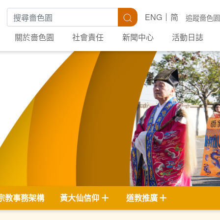
搜尋關鍵字
搜尋
ENG
简
追蹤嗇色園
關於嗇色園
社會責任
新聞中心
活動日誌
宗教事務架構
黃大仙信仰
道教推廣