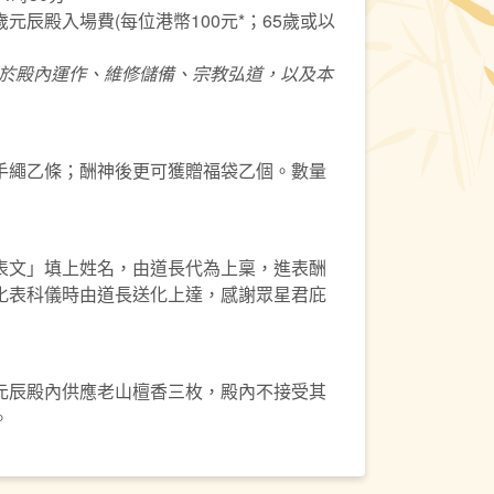
元辰殿入場費(每位港幣100元*；65歲或以
於
殿內運作、維修儲備、宗教弘道，以及本
手繩乙條；酬神後更可獲贈福袋乙個。數量
表文」填上姓名，由道長代為上稟，進表酬
化表科儀時由道長送化上達，感謝眾星君庇
元辰殿內供應老山檀香三枚，殿內不接受其
。