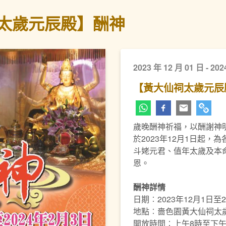
太歲元辰殿】酬神
2023 年 12 月 01 日 - 202
【黃大仙祠太歲元辰
歲晚酬神祈福，以酬謝神
於2023年12月1日起
斗姥元君、值年太歲及本
恩。
酬神詳情
日期︰2023年12月1日至2
地點︰嗇色園黃大仙祠太
開放時間︰上午8時至下午