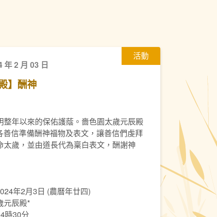
活動
4 年 2 月 03 日
殿】酬神
明整年以來的保佑護蔭。嗇色園太歲元辰殿
，為各善信準備酬神福物及表文，讓善信們虔拜
命太歲，並由道長代為稟白表文，酬謝神
024年2月3日 (農曆年廿四)
歲元辰殿*
4時30分