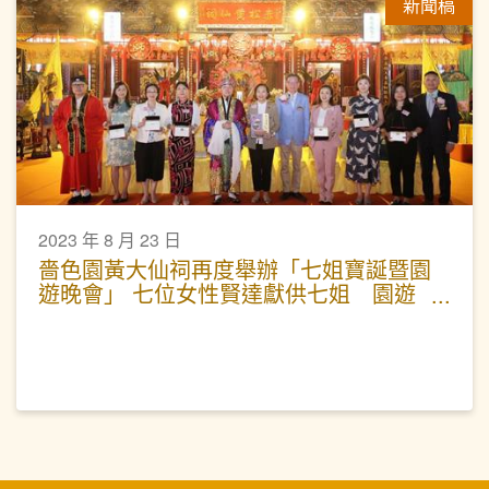
新聞稿
2023 年 8 月 23 日
嗇色園黃大仙祠再度舉辦「七姐寶誕暨園
遊晚會」 七位女性賢達獻供七姐 園遊
晚會弘揚七夕文化