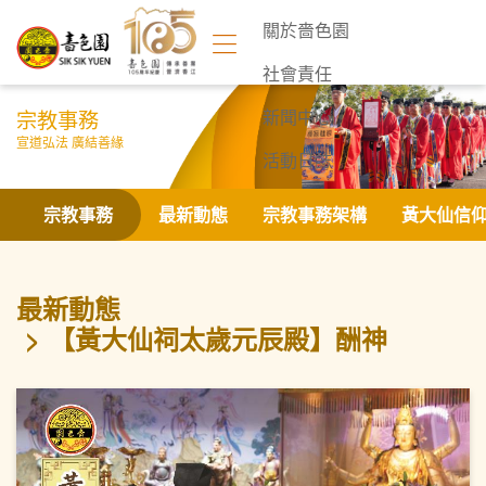
關於嗇色園
社會責任
宗教事務
新聞中心
宣道弘法 廣結善緣
活動日誌
聯絡我們
宗教事務
最新動態
宗教事務架構
黃大仙信
最新動態
【黃大仙祠太歲元辰殿】酬神