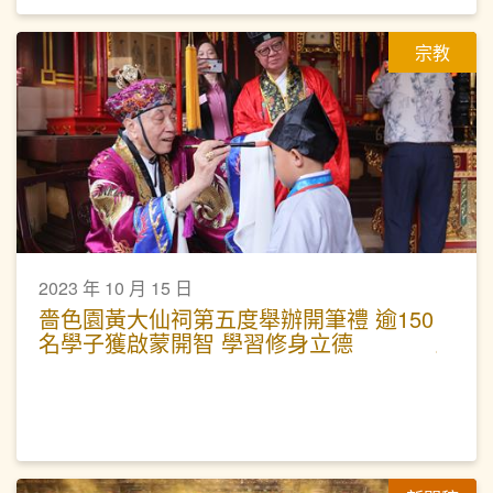
宗教
2023 年 10 月 15 日
嗇色園黃大仙祠第五度舉辦開筆禮 逾150
名學子獲啟蒙開智 學習修身立德