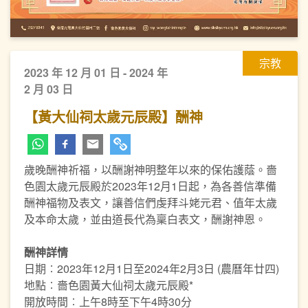
宗教
2023 年 12 月 01 日 - 2024 年
2 月 03 日
【黃大仙祠太歲元辰殿】酬神
歲晚酬神祈福，以酬謝神明整年以來的保佑護蔭。嗇
色園太歲元辰殿於2023年12月1日起，為各善信準備
酬神福物及表文，讓善信們虔拜斗姥元君、值年太歲
及本命太歲，並由道長代為稟白表文，酬謝神恩。
酬神詳情
日期︰2023年12月1日至2024年2月3日 (農曆年廿四)
地點︰嗇色園黃大仙祠太歲元辰殿*
開放時間︰上午8時至下午4時30分