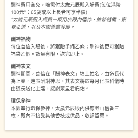
酬神費用全免，唯需付太歲元辰殿入場費(每位港幣
100元*；65歲或以上長者可享半價)
*
太歲元辰殿入場費
一概
用
於
殿內運作、維修儲備、宗
教弘道，以及本園善業發展。
酬神福物
每位善信入場後，將獲贈手繩乙條；酬神後更可獲贈
福袋乙個。數量有限，送完即止。
酬神表文
酬神期間，善信在「酬神表文」填上姓名，由道長代
為上稟，進表酬謝神恩。其表文將於每月化表科儀時
由道長送化上達，感謝眾星君庇佑。
環保參神
本園奉行環保參神，太歲元辰殿內供應老山檀香三
枚，殿內不接受其他香枝或供品，敬請留意。