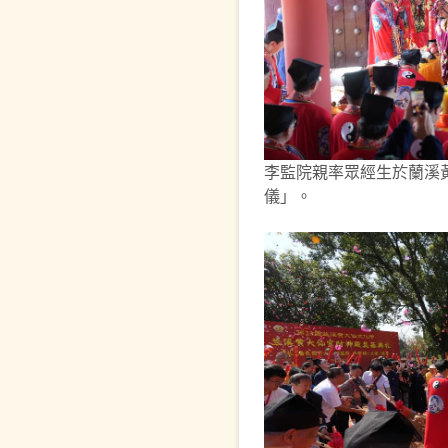
李監院親率眾經生於蘭溪
儀」。