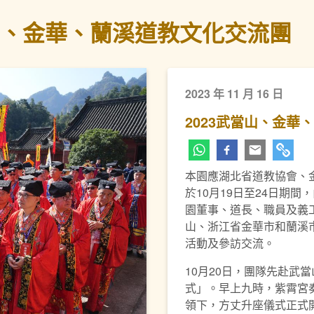
當山、金華、蘭溪道教文化交流團
2023 年 11 月 16 日
2023武當山、金華
本園應湖北省道教協會、
於10月19日至24日期
下一頁
園董事、道長、職員及義
山、浙江省金華市和蘭溪
活動及參訪交流。
10月20日，團隊先赴武
式」。早上九時，紫霄宮
領下，方丈升座儀式正式