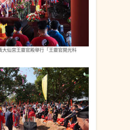
黃大仙宮王靈官殿舉行「王靈官開光科