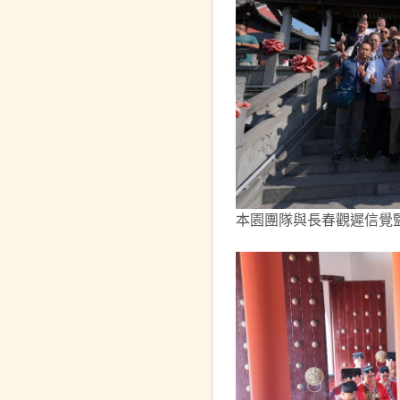
本園團隊與長春觀遲信覺