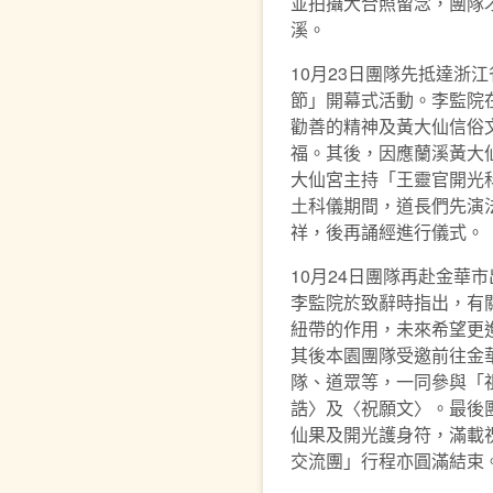
並拍攝大合照留念，團隊
溪。
10月23日團隊先抵達浙
節」開幕式活動。李監院
勸善的精神及黃大仙信俗
福。其後，因應蘭溪黃大
大仙宮主持「王靈官開光
土科儀期間，道長們先演
祥，後再誦經進行儀式。
10月24日團隊再赴金華
李監院於致辭時指出，有
紐帶的作用，未來希望更
其後本園團隊受邀前往金
隊、道眾等，一同參與「
誥〉及〈祝願文〉。最後
仙果及開光護身符，滿載
交流團」行程亦圓滿結束