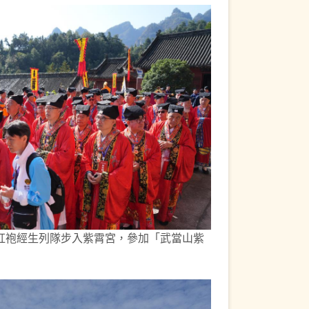
紅袍經生列隊步入紫霄宮，參加「武當山紫