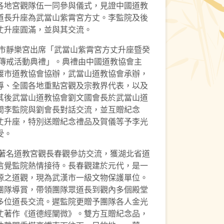
各地宮觀隊伍一同參與儀式，見證中國道教
道長升座為武當山紫霄宮方丈。李監院及後
丈升座圓滿，並與其交流。
口市靜樂宮出席「武當山紫霄宮方丈升座暨癸
士傳戒活動典禮」。典禮由中國道教協會主
堰市道教協會協辦，武當山道教協會承辦，
導、全國各地重點宮觀及宗教界代表，以及
其後武當山道教協會劉文國會長於武當山道
間李監院與劉會長對話交流，並互贈紀念
丈升座，特別送贈紀念禮品及賀儀等予李光
受。
市著名道教宮觀長春觀參訪交流，獲湖北省道
信覺監院熱情接待。長春觀建於元代，是一
源之道觀，現為武漢市一級文物保護單位。
團隊導賞，帶領團隊眾道長到觀內多個殿堂
多位道長交流。遲監院更贈予團隊各人金光
丈著作《道德經闡微》。雙方互贈紀念品，