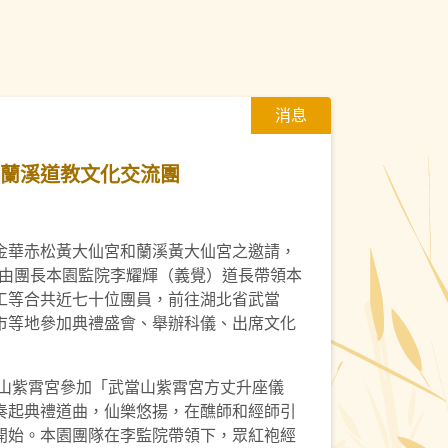
消息
、蘭溪道教文化交流團
金華赤松黃大仙宮和蘭溪黃大仙宮之邀請，
間，由團長本園監院李耀輝（義覺）道長帶領本
工等合共近七十位團員，前往湖北省武當
市等地參加典禮盛會、舉辦科儀、出席文化
當山紫霄宮參加「武當山紫霄宮方丈升座儀
奏起典禮道曲，仙樂悠揚，在醮師和經師引
開始。本園團隊在李監院帶領下，眾紅袍經