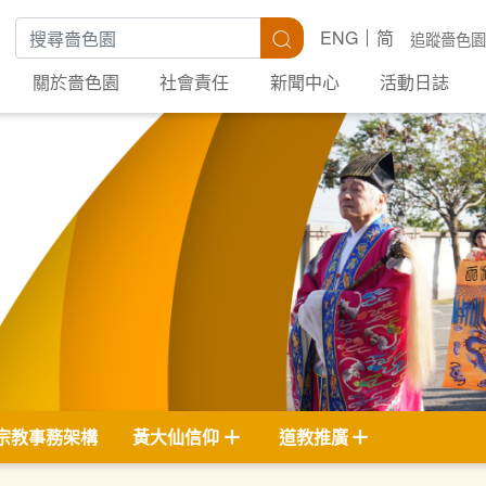
搜尋關鍵字
搜尋
ENG
简
追蹤嗇色園
關於嗇色園
社會責任
新聞中心
活動日誌
宗教事務架構
黃大仙信仰
道教推廣