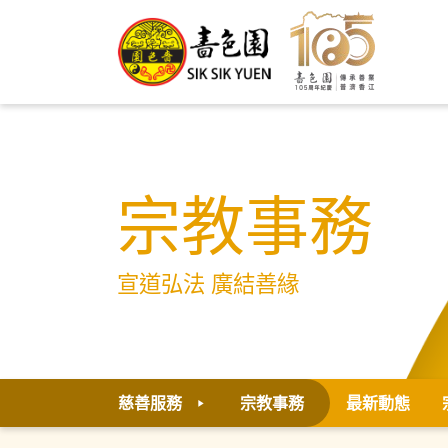
宗教事務
宣道弘法 廣結善緣
慈善服務
宗教事務
最新動態