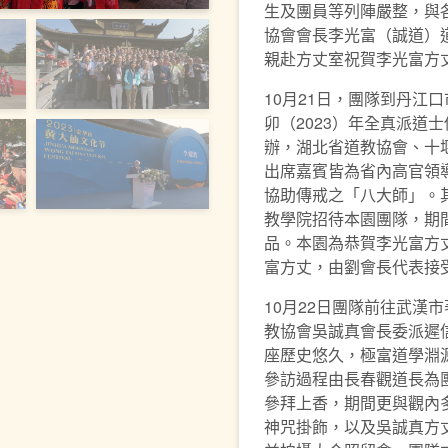
生及團員等列陣嚴整，與
協會會長李光富（誠道）
親赴方丈室祝賀李光富方
10月21日，團隊到丹江
卯（2023）年全真派道
辦，湖北省道教協會、十
出席嘉賓皆為省內高官領
協助傳戒之「八大師」。
教學院招待本園團隊，期
品。本園為恭賀李光富方
富方丈，由劉會長代表接
10月22日團隊前往武漢
教協會吳誠真會長委派遲
座歷史悠久，極富道學淵
參訪過程由長春觀道長為
參拜上香，期間更與觀內
神咒掛飾，以及吳誠真方