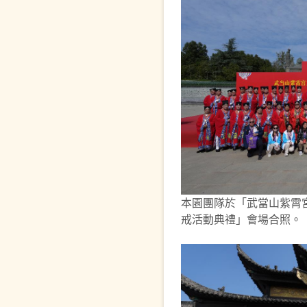
本園團隊於「武當山紫霄宮
戒活動典禮」會場合照。