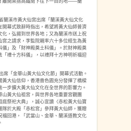
才離開乘搭高鐵南下往下一目的地——蘭
江省蘭溪市黃大仙宮出席「蘭溪黃大仙文化
在開幕式致辭時指出，希望將黃大仙師普濟
文化，弘揚到世界各地；又為蘭溪市送上祝
仙宮之請求，李監院親率六十多位經生為黃
科儀」及「財神殿奠土科儀」。於財神殿奠
法「禮十方科儀」，以禮拜十方神明祈福迎
市出席「金華山黃大仙文化節」開幕式活動。
關黃大仙信仰，香港嗇色園充分發揮了橋樑
進一步擴大黃大仙文化在全世界的影響力。
華山黃大仙祖宮，與世界各地重要宮觀團
祖庭祭祀大典」，誠心宣讀〈赤松黃大仙寶
團隊於大殿「赤松宮」參拜黃大仙師，獲贈
祝福回港，「武當山、金華、蘭溪道教文化
。