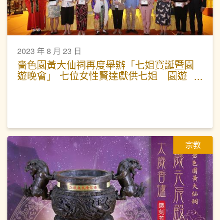
2023 年 8 月 23 日
嗇色園黃大仙祠再度舉辦「七姐寶誕暨園
遊晚會」 七位女性賢達獻供七姐 園遊
晚會弘揚七夕文化
宗教