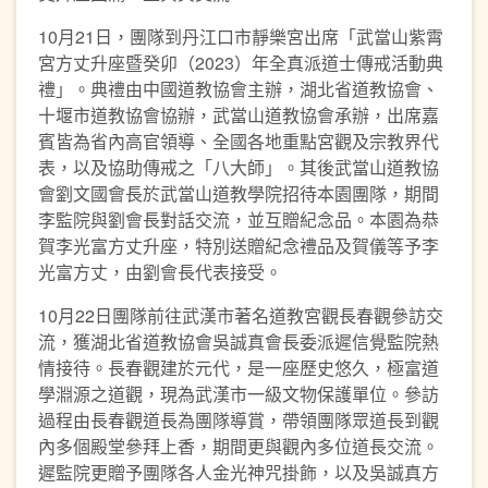
10月21日，團隊到丹江口市靜樂宮出席「武當山紫霄
宮方丈升座暨癸卯（2023）年全真派道士傳戒活動典
禮」。典禮由中國道教協會主辦，湖北省道教協會、
十堰市道教協會協辦，武當山道教協會承辦，出席嘉
賓皆為省內高官領導、全國各地重點宮觀及宗教界代
表，以及協助傳戒之「八大師」。其後武當山道教協
會劉文國會長於武當山道教學院招待本園團隊，期間
李監院與劉會長對話交流，並互贈紀念品。本園為恭
賀李光富方丈升座，特別送贈紀念禮品及賀儀等予李
光富方丈，由劉會長代表接受。
10月22日團隊前往武漢市著名道教宮觀長春觀參訪交
流，獲湖北省道教協會吳誠真會長委派遲信覺監院熱
情接待。長春觀建於元代，是一座歷史悠久，極富道
學淵源之道觀，現為武漢市一級文物保護單位。參訪
過程由長春觀道長為團隊導賞，帶領團隊眾道長到觀
內多個殿堂參拜上香，期間更與觀內多位道長交流。
遲監院更贈予團隊各人金光神咒掛飾，以及吳誠真方