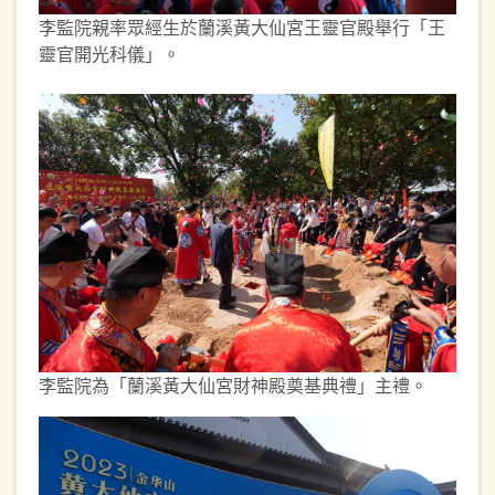
李監院親率眾經生於蘭溪黃大仙宮王靈官殿舉行「王
靈官開光科儀」。
李監院為「蘭溪黃大仙宮財神殿奠基典禮」主禮。