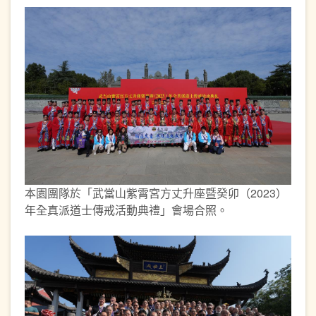
本園團隊於「武當山紫霄宮方丈升座暨癸卯（2023）
年全真派道士傳戒活動典禮」會場合照。