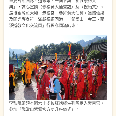
重要宮觀團隊、道眾等，一同參與「祖庭祭祀大
典」，誠心宣讀〈赤松黃大仙寶誥〉及〈祝願文〉。
最後團隊於大殿「赤松宮」參拜黃大仙師，獲贈仙果
及開光護身符，滿載祝福回港，「武當山、金華、蘭
溪道教文化交流團」行程亦圓滿結束。
李監院帶領本園六十多位紅袍經生列隊步入紫霄宮，
參加「武當山紫霄宮方丈升座儀式」。