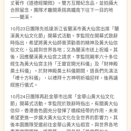
丈著作《道德經闡微》。雙方互贈紀念品，並拍攝大
合照留念，團隊才離開乘搭高鐵南下往下一目的地
——蘭溪。
10月23日團隊先抵達浙江省蘭溪市黃大仙宮出席「蘭
溪黃大仙文化節」開幕式活動。李監院在開幕式致辭
時指出，希望將黃大仙師普濟勸善的精神及黃大仙信
俗文化，弘揚到世界各地；又為蘭溪市送上祝福。其
後，因應蘭溪黃大仙宮之請求，李監院親率六十多位
經生為黃大仙宮主持「王靈官開光科儀」及「財神殿
奠土科儀」。於財神殿奠土科儀期間，道長們先演法
「禮十方科儀」，以禮拜十方神明祈福迎祥，後再誦
經進行儀式。
10月24日團隊再赴金華市出席「金華山黃大仙文化
節」開幕式活動。李監院於致辭時指出，有關黃大仙
信仰，香港嗇色園充分發揮了橋樑紐帶的作用，未來
希望更進一步擴大黃大仙文化在全世界的影響力。其
後本園團隊受邀前往金華山黃大仙祖宮，與世界各地