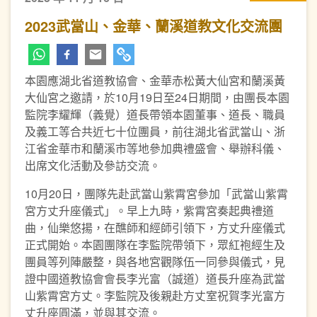
2023武當山、金華、蘭溪道教文化交流團
本園應湖北省道教協會、金華赤松黃大仙宮和蘭溪黃
大仙宮之邀請，於10月19日至24日期間，由團長本園
監院李耀輝（義覺）道長帶領本園董事、道長、職員
及義工等合共近七十位團員，前往湖北省武當山、浙
江省金華市和蘭溪市等地參加典禮盛會、舉辦科儀、
出席文化活動及參訪交流。
10月20日，團隊先赴武當山紫霄宮參加「武當山紫霄
宮方丈升座儀式」。早上九時，紫霄宮奏起典禮道
曲，仙樂悠揚，在醮師和經師引領下，方丈升座儀式
正式開始。本園團隊在李監院帶領下，眾紅袍經生及
團員等列陣嚴整，與各地宮觀隊伍一同參與儀式，見
證中國道教協會會長李光富（誠道）道長升座為武當
山紫霄宮方丈。李監院及後親赴方丈室祝賀李光富方
丈升座圓滿，並與其交流。