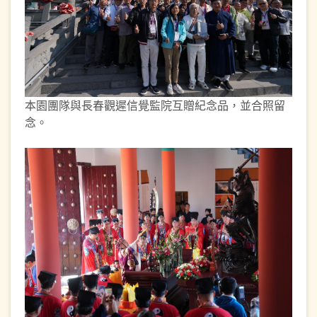
本園團隊與長春觀遲信覺監院互贈紀念品，並合照留
念。