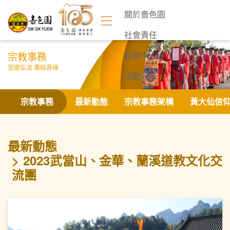
關於嗇色園
社會責任
宗教事務
新聞中心
宣道弘法 廣結善緣
活動日誌
聯絡我們
宗教事務
最新動態
宗教事務架構
黃大仙信
最新動態
2023武當山、金華、蘭溪道教文化交
流團