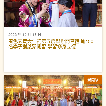
2023 年 10 月 15 日
嗇色園黃大仙祠第五度舉辦開筆禮 逾150
名學子獲啟蒙開智 學習修身立德
新聞稿