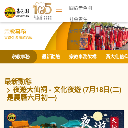
關於嗇色園
社會責任
宗教事務
新聞中心
宣道弘法 廣結善緣
活動日誌
聯絡我們
宗教事務
最新動態
宗教事務架構
黃大仙信
最新動態
夜遊大仙祠 - 文化夜遊 (7月18日(二)
是農曆六月初一)