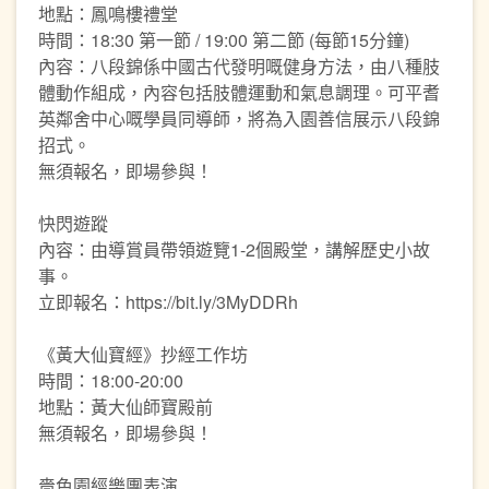
地點：鳳鳴樓禮堂
時間：18:30 第一節 / 19:00 第二節 (每節15分鐘)
內容：八段錦係中國古代發明嘅健身方法，由八種肢
體動作組成，內容包括肢體運動和氣息調理。可平耆
英鄰舍中心嘅學員同導師，將為入園善信展示八段錦
招式。
無須報名，即場參與！
快閃遊蹤
內容：由導賞員帶領遊覽1-2個殿堂，講解歷史小故
事。
立即報名：https://bit.ly/3MyDDRh
《黃大仙寶經》抄經工作坊
時間：18:00-20:00
地點：黃大仙師寶殿前
無須報名，即場參與！
嗇色園經樂團表演