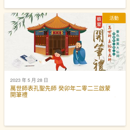
活動
2023 年 5 月 28 日
萬世師表孔聖先師 癸卯年二零二三啟蒙
開筆禮