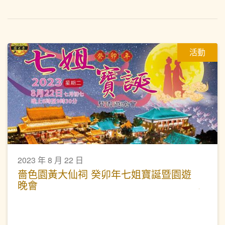
活動
2023 年 8 月 22 日
嗇色園黃大仙祠 癸卯年七姐寶誕暨園遊
晚會