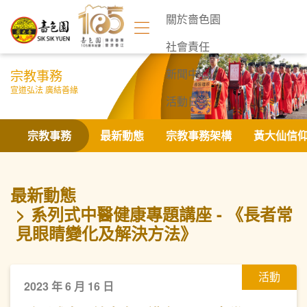
關於嗇色園
社會責任
宗教事務
新聞中心
宣道弘法 廣結善緣
活動日誌
聯絡我們
宗教事務
最新動態
宗教事務架構
黃大仙信
最新動態
系列式中醫健康專題講座 - 《長者常
見眼睛變化及解決方法》
活動
2023 年 6 月 16 日