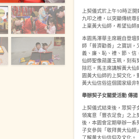
上契儀式於上午10時正
九叩之禮，以突顯傳統尊
上稟黃大仙師，希望仙師
本園馬澤華主席親自登壇
師「普濟勸善」之寶訓，
義、廉、恥、禮、節、信
仙師聖像葫蘆玉珮，刻有
除厄。馬主席講解黃大仙
園黃大仙師的上契文化，
黃大仙信俗這個國家級非
舉辦契子女
關愛
活動
傳揚
上契儀式結束後，眾契子
領寓意「豐衣足食」之上
後，本園會定期舉辦一系
子女參與「敬拜黄大仙師
了解黄大仙信仰及文化。