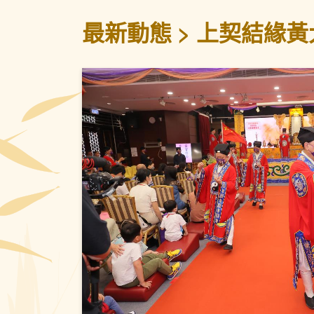
最新動態
上契結緣黃
上一頁