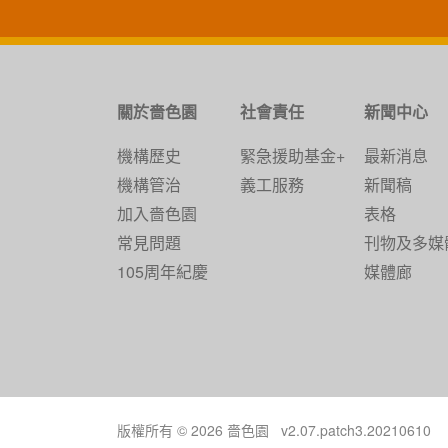
關於嗇色園
社會責任
新聞中心
機構歷史
緊急援助基金+
最新消息
機構管治
義工服務
新聞稿
加入嗇色園
表格
常見問題
刊物及多媒
105周年紀慶
媒體廊
版權所有 © 2026 嗇色園 v2.07.patch3.20210610