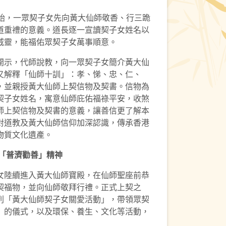
開始，一眾契子女先向黃大仙師敬香、行三跪
道重禮的意義。道長逐一宣讀契子女姓名以
威靈，能福佑眾契子女萬事順意。
開示，代師說教，向一眾契子女簡介黃大仙
又解釋「仙師十訓」：孝、悌、忠、仁、
，並親授黃大仙師上契信物及契書。信物為
契子女姓名，寓意仙師庇佑福祿平安，收煞
師上契信物及契書的意義，讓善信更了解本
對道教及黃大仙師信仰加深認識，傳承香港
物質文化遺產。
「普濟勸善」精神
女陸續進入黃大仙師寶殿，在仙師聖座前恭
契福物，並向仙師敬拜行禮。正式上契之
列「黃大仙師契子女關愛活動」，帶領眾契
」的儀式，以及環保、養生、文化等活動，