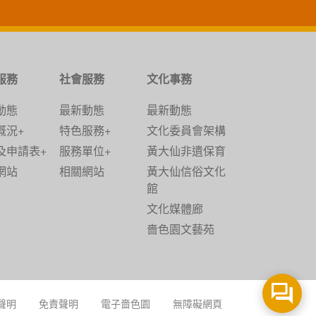
服務
社會服務
文化事務
動態
最新動態
最新動態
概況+
特色服務+
文化委員會架構
及申請表+
服務單位+
黃大仙非遺保育
網站
相關網站
黃大仙信俗文化
館
文化媒體廊
嗇色園文藝苑
聲明
免責聲明
電子嗇色園
無障礙網頁