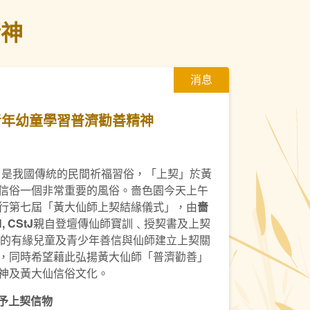
精神
消息
青年幼童學習普濟勸善精神
契神」是我國傳統的民間祈福習俗，「上契」於黃
信俗一個非常重要的風俗。嗇色園今天上午
行第七屆「黃大仙師上契結緣儀式」，由
嗇
H
, CStJ
親自登壇傳仙師寶訓﹑授契書及上契
7歲的有緣兒童及青少年善信與仙師建立上契關
，同時希望藉此弘揚黃大仙師「普濟勸善」
神及黃大仙信俗文化。
予上契信物