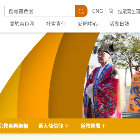
搜尋關鍵字
搜尋
ENG
简
追蹤嗇色園
關於嗇色園
社會責任
新聞中心
活動日誌
宗教事務架構
黃大仙信仰
道教推廣