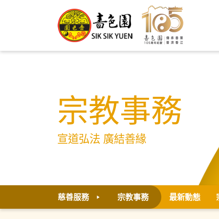
宗教事務
宣道弘法 廣結善緣
慈善服務
宗教事務
最新動態