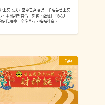
舉辦上契儀式，至今已為接近二千名善信上契
心。本園期望善信上契後，能遵仙師寶訓
的信仰精神，廣施善行，造福社會。
活動