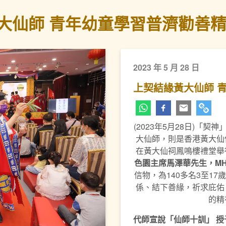
大仙師 青年幼童學習普濟勸善
2023 年 5 月 28 日
上契結緣黃大仙師 
(2023年5月28日)「
大仙師，則是香港黃大仙
下一頁
在黃大仙祠鳳鳴樓禮堂舉
色園
主席馬澤華先生，
M
信物，為140多名3至1
係、結下善緣，祈求庇佑
的精
代師宣說「仙師十訓」 授