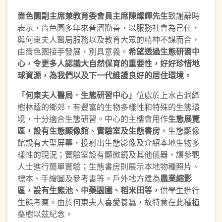
嗇色園副主席兼教育委會員主席陳燦輝先生
致謝辭時
表示，嗇色園多年來普濟勸善，以服務社會為己任，
與何東夫人醫局服務以及教育大眾的精神不謀而合，
由嗇色園接手發展，別具意義。
希望透過生態研習中
心，令更多人認識大自然保育的重要性，好好珍
惜
地
球資源，為我們以及下一代維護良好的居住環境
。
「何東夫人醫局．生態研習中心」
位處於上水古洞綠
樹林蔭的鄉郊，有豐富的生物多樣性和特殊的生態環
境，十分適合生態研習。中心的主樓會用作
生態展覽
區，設有生態顯像館、實驗室及生態書房
。生態顯像
館設有大型屏幕，投射出生態影像及介紹本地生物多
樣性的現況；實驗室設有顯微鏡及其他儀器，讓參觀
人士進行簡單實驗；生態書房則展示本地物種照片、
標本、手繪圖及參考書等。戶外地方建為
農業縮影
區，設有生態池、中藥園圃、稻米田等，
供學生進行
生態考察。由於何東夫人喜愛養蠶，故特意在此種植
桑樹以茲紀念。