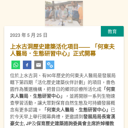
教育
2023 年 5 月 25 日
上水古洞歷史建築活化項目—— 「何東夫
人醫局．生態研習中心」正式開幕
位於上水古洞、有90年歷史的何東夫人醫局是發展局
轄下第四期「活化歷史建築伙伴計劃」的項目，嗇色
園作為獲選機構，把昔日的鄉郊診療所活化成
「何東
夫人醫局．生態研習中心」
，並將開辦一系列生物速
查學習活動，讓大眾對保育自然生態及可持續發展概
念有更多認識。
「何東夫人醫局．生態研習中心」
已
於今天早上舉行開幕典禮，更邀請到
發展局局長甯漢
豪女士, JP
及
保育歷史建築諮詢委員會主席許焯權教