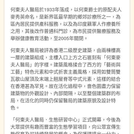
何東夫人醫局於1933年落成，以何東爵士的原配夫人
麥秀英命名，是新界區最早期的鄉郊診療所之一，為
區內居民提供產科服務，以及為印度籍軍人作療養所
之用，其後改作普通科門診，為市民提供醫療服務及
舉辦健康教育活動，至2005年關閉。
何東夫人醫局被評為香港二級歷史建築，由兩棟樓高
一層的建築組成，主樓入口上方之石匾刻有「何東麥
夫人醫局」的字樣。建築風格揉合了西方的「藝術與
工藝」特色元素和中式折衷主義風格，採用如雙筒雙
瓦歇山屋頂及末端上翹屋脊等中式元素，這樣的結合
在香港甚為罕見。故在活化過程中，嗇色園盡力保留
建築物的外觀設計、內部間隔，以至整個建築群的布
局，在活化的同時仍保留醫局的建築原貌及設計特
色。
「何東夫人醫局．生態研習中心」正式開幕，今後為
大眾提供有趣而豐富的生態學習項目，向公眾宣傳生
態保育及可持續發展的概念，為保護環境出一分力，