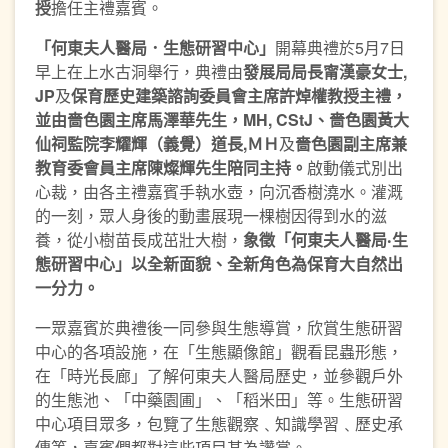
授
擔任主禮嘉賓。
「何東夫人醫局．生態研習中心」
開幕典禮於5月7日
早上在上水古洞舉行，典禮由
發展局局長甯漢豪女士,
JP
及
保育歷史建築諮詢委員會主席許焯權教授
主禮，
並由嗇色園
主席馬澤華先生，
MH
, CStJ
、嗇色園黃大
仙祠監院李耀輝（義覺）道長
,
ＭＨ
及
嗇色園副主席兼
教育委會員主席陳燦輝先生陪同主持。
啟動儀式別出
心裁，由各主禮嘉賓手執水壺，向沉香樹澆水。灌溉
的一刻，眾人身後的動畫展現一棵樹因得到水的滋
養，從小樹苗長成茁壯大樹，
象
徵
「何東夫人醫局‧生
態研習中心」以全新面貌、全新角色為保
育
大自然出
一分力。
一眾嘉賓於典禮後一同參與生態導賞，欣賞生態研習
中心的各項設施，在「生態顯像館」觀看昆蟲形態，
在「時光長廊」了解何東夫人醫局歷史，並參觀戶外
的生態池、「中藥園圃」、「稻米田」等。生態研習
中心項目眾多，包覽了生態觀察﹑知識學習﹑歷史承
傳等，嘉賓們都對這些項目甚為讚賞。