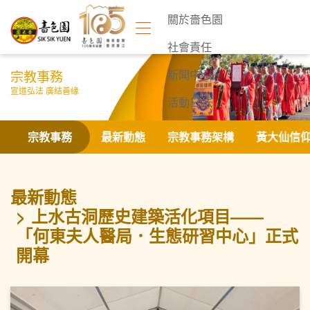
關於嗇色園
社會責任
宗教事務
新聞中心
宣道弘法 廣結善緣
活動日誌
聯絡我們
宗教事務
最新動態
宗教事務架構
黃大仙信
最新動態
上水古洞歷史建築活化項目——
「何東夫人醫局．生態研習中心」正式
開幕