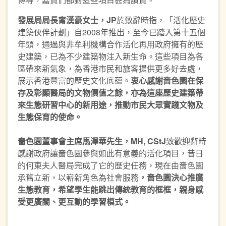
發展局局長甯漢豪女士
，
JP
於致辭時指，「活化歷史
建築伙伴計劃」自2008年推出，至今已踏入第十五個
年頭，通過與非牟利機構合作活化再用政府擁有的歷
史建築，已為不少建築物注入新生命。這些項目為各
區帶來新氣象，為香港市民和旅客提供更多好去處，
展示香港豐富的歷史文化底蘊。
衷心感謝嗇色園在保
存及彰顯醫局的文物價值之餘，亦為這座歷史建築帶
來生態研習中心的新用途，推動市民大眾實踐文物及
生態保育的使命。
嗇色園董事會主席馬澤華先生，
MH
, CStJ
致歡迎辭時
感謝政府讓嗇色園參與如此有意義的活化項目，昔日
的何東夫人醫局完成了它的歷史任務，現在由嗇色園
承舊立新，以嶄新角色為社會服務
，嗇色園決心推廣
生態教育，希望學生能跳出傳統教育的框框，親身感
受更廣闊、更互動的學習模式。