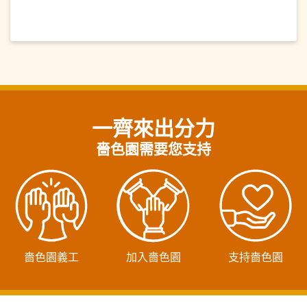
一齊來出分力
嗇色園需要您支持
嗇色園義工
加入嗇色園
支持嗇色園