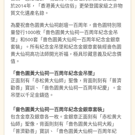
於2014年，「香港黃大仙信俗」更榮登國家級之非物
質文化遘產名錄。
為慶祝嗇色園黄大仙祠創壇一百周年，啬色園特別限
量發行1000枚「嗇色園黄大仙祠一百周年紀念金吊
墜」和500套「嗇色園黃大仙祠一百周年紀念金銀章
套裝」。所有紀念金吊墜和紀念金銀章套裝經啬色園
黄大仙祠高功法師開光祈福，極具珍藏意義及紀念價
值。
「嗇色園黃大仙祠一百周年紀念金吊墜」
正面刻有「赤松黄大仙師」聖像，背面則刻有「普濟
勸善」寶訓、「啬色園黄大仙祠一百周年紀慶」。金
吊墜以千足金鑄造。
「啬色園黃大仙祠一百周年紀念金銀章套裝」
包含金章及銀章各一枚。金銀章正面刻有「赤松黄大
仙師」聖像，背面則刻有「嗇色園黄大仙祠大殿」
「普濟勸善」寶訓、「嗇色園黃大仙桐一百周年紀