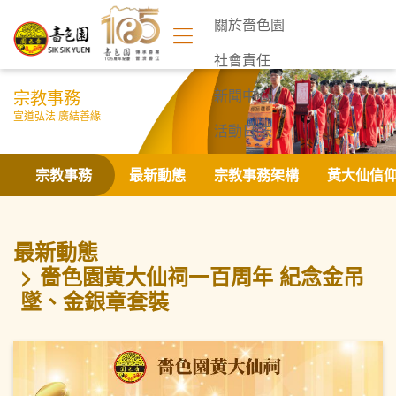
關於嗇色園
社會責任
宗教事務
新聞中心
宣道弘法 廣結善緣
活動日誌
聯絡我們
宗教事務
最新動態
宗教事務架構
黃大仙信
最新動態
嗇色園黄大仙祠一百周年 紀念金吊
墜、金銀章套裝