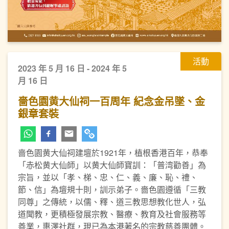
活動
2023 年 5 月 16 日 - 2024 年 5
月 16 日
嗇色園黄大仙祠一百周年 紀念金吊墜、金
銀章套裝
啬色園黄大仙祠建壇於1921年，植根香港百年，恭奉
「赤松黄大仙師」以黄大仙師寶訓：「普湾勸善」為
宗旨，並以「孝、梯、忠、仁、義、廉、恥、禮、
節、信」為壇規十則，訓示弟子。嗇色園遵循「三教
同尊」之傳統，以儒、釋、道三教思想教化世人，弘
道聞教，更積極發展宗教、醫療、教育及社會服務等
善業，惠澤社群，現已為本港著名的宗教慈善團體。