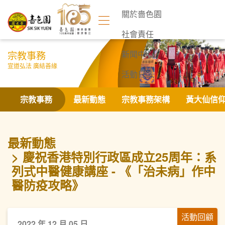
關於嗇色園
社會責任
宗教事務
新聞中心
宣道弘法 廣結善緣
活動日誌
聯絡我們
宗教事務
最新動態
宗教事務架構
黃大仙信
最新動態
慶祝香港特別行政區成立25周年：系
列式中醫健康講座 - 《「治未病」作中
醫防疫攻略》
活動回顧
2022 年 12 月 05 日