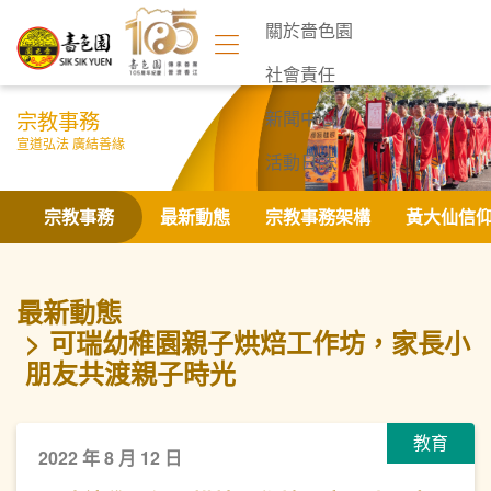
關於嗇色園
社會責任
宗教事務
新聞中心
宣道弘法 廣結善緣
活動日誌
聯絡我們
宗教事務
最新動態
宗教事務架構
黃大仙信
最新動態
可瑞幼稚園親子烘焙工作坊，家長小
朋友共渡親子時光
教育
2022 年 8 月 12 日