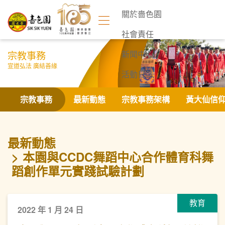
關於嗇色園
社會責任
宗教事務
新聞中心
宣道弘法 廣結善緣
活動日誌
聯絡我們
宗教事務
最新動態
宗教事務架構
黃大仙信
最新動態
本園與CCDC舞蹈中心合作體育科舞
蹈創作單元實踐試驗計劃
教育
2022 年 1 月 24 日