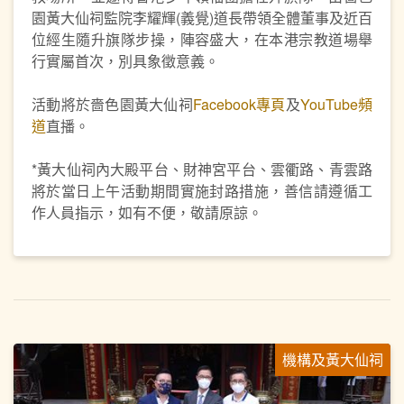
園黃大仙祠監院李耀輝(義覺)道長帶領全體董事及近百
位經生隨升旗隊步操，陣容盛大，在本港宗教道場舉
行實屬首次，別具象徵意義。
活動將於嗇色園黃大仙祠
Facebook專頁
及
YouTube頻
道
直播。
*黃大仙祠內大殿平台、財神宮平台、雲衢路、青雲路
將於當日上午活動期間實施封路措施，善信請遵循工
作人員指示，如有不便，敬請原諒。
機構及黃大仙祠