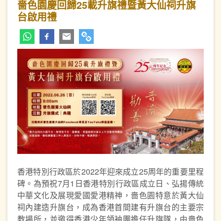
嗇色園慶回歸25載升旗禮暨黃大仙祠升旗
台啟用禮
香港特別行政區於2022年迎來成立25周年的重要里程
碑。為預祝7月1日香港特別行政區成立日、弘揚傳統
中華文化及展現愛國愛港精神，嗇色園特意於黃大仙
祠內建造升旗台，成為香港首間建有升旗台的主要宗
教場所，並邀得香港少年領袖團擔任升旗隊，由嗇色