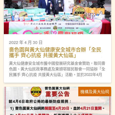
2022 年 4 月 30 日
嗇色園與黃大仙健康安全城市合辦「全民
攜手 齊心抗疫 共援黃大仙區」
黃大仙健康安全城市獲中國發展研究基金會贊助，聯同嗇
色園、黃大仙民政事務處及東頭邨居民聯會一同協辦「全
民攜手 齊心抗疫 共援黃大仙區」活動，並於2022年4月
29日假嗇色園黃大仙祠舉行開展禮。
機構及黃大仙祠