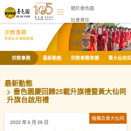
關於嗇色園
社會責任
宗教事務
新聞中心
宣道弘法 廣結善緣
活動日誌
聯絡我們
宗教事務
最新動態
宗教事務架構
黃大仙信
最新動態
嗇色園慶回歸25載升旗禮暨黃大仙祠
升旗台啟用禮
機構及黃大仙祠
2022 年 6 月 26 日