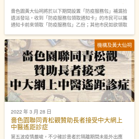
嗇色園黃大仙祠將於以下期間設置「防疫服務包」補漏拾
遺派發站，收到「防疫服務包領取通知卡」的市民可以攜
通知卡前來領取「防疫服務包」乙份；其他市民如欲領取
「防疫服務包」，亦可到場登記及領取。
機構及黃大仙祠
2022 年 3 月 28 日
嗇色園聯同青松觀贊助長者接受中大網上
中醫遙距診症
​第五波疫情嚴峻，不少確診患者於隔離期間未能外出應