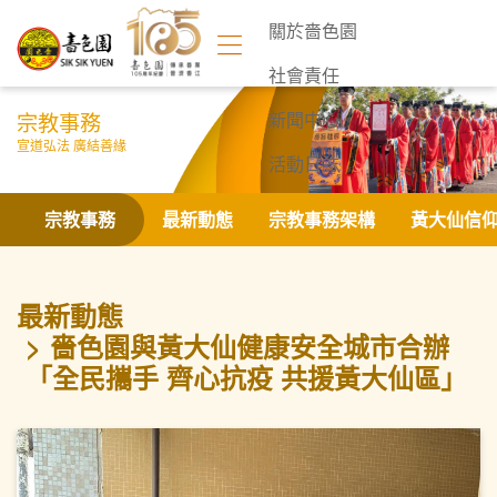
關於嗇色園
社會責任
宗教事務
新聞中心
宣道弘法 廣結善緣
活動日誌
聯絡我們
宗教事務
最新動態
宗教事務架構
黃大仙信
最新動態
嗇色園與黃大仙健康安全城市合辦
「全民攜手 齊心抗疫 共援黃大仙區」