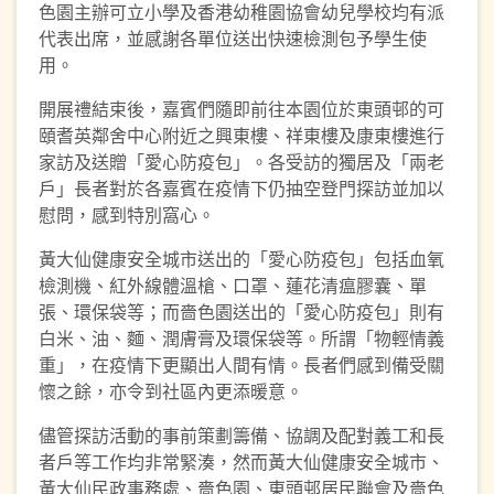
色園主辦可立小學及香港幼稚園協會幼兒學校均有派
代表出席，並感謝各單位送出快速檢測包予學生使
用。
開展禮結束後，嘉賓們隨即前往本園位於東頭邨的可
頤耆英鄰舍中心附近之興東樓、祥東樓及康東樓進行
家訪及送贈「愛心防疫包」。各受訪的獨居及「兩老
戶」長者對於各嘉賓在疫情下仍抽空登門探訪並加以
慰問，感到特別窩心。
黃大仙健康安全城市送出的「愛心防疫包」包括血氧
檢測機、紅外線體溫槍、口罩、蓮花清瘟膠囊、單
張、環保袋等；而嗇色園送出的「愛心防疫包」則有
白米、油、麵、潤膚膏及環保袋等。所謂「物輕情義
重」，在疫情下更顯出人間有情。長者們感到備受關
懷之餘，亦令到社區內更添暖意。
儘管探訪活動的事前策劃籌備、協調及配對義工和長
者戶等工作均非常緊湊，然而黃大仙健康安全城市、
黃大仙民政事務處、嗇色園、東頭邨居民聯會及嗇色