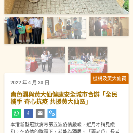
機構及黃大仙祠
2022 年 4 月 30 日
嗇色園與黃大仙健康安全城市合辦「全民
攜手 齊心抗疫 共援黃大仙區」
本港新型冠狀病毒第五波疫情嚴峻，近月才稍見緩
和。在疫情的陰霾下，若能為獨居、「兩老戶」長者