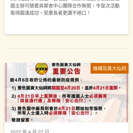
園主辦可頤耆英鄰舍中心團隊合作無間，令是次活動
取得圓滿成功，受惠長者更讚不絕口！
機構及黃大仙祠
2022 年 4 月 07 日