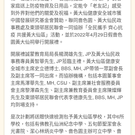
家庭送上防疫物資及日用品，定能令「老友記」感受
到外界對他們的關愛及祝福。黃大仙健康安全城市獲
中國發展研究基金會贊助，聯同嗇色園、黃大仙民政
事務處及東頭邨居民聯會一同協辦「全民攜手 齊心抗
疫 共援黃大仙區」活動，並於2022年4月29日假嗇色
園黃大仙祠舉行開展禮。
開展禮誠蒙教育局局長楊潤雄先生, JP及黃大仙民政
事務專員黃智華先生, JP蒞臨主禮。黃大仙區健康安
全城市主席史立德博士, BBS, MH, JP帶領一眾副會長
及副主席等一同出席。而協辦機構，包括本園董事會
主席馬澤華先生, MH, CStJ、副主席兼社會服務委員
會主席黎澤森先生、副主席兼教育委員會主席陳燦輝
先生及東頭邨居民聯會代表李德康先生, BBS, MH, JP
均到場支持。
是次計劃將送贈快速檢測包予黃大仙區學校，其中6所
學校，包括有佛教孔仙洲紀念中學、五旬節聖潔會永
光書院、潔心林炳炎中學、嗇色園主辦可立中學、嗇