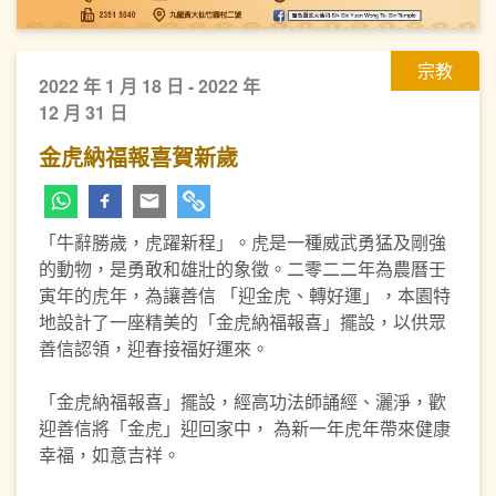
宗教
2022 年 1 月 18 日 - 2022 年
12 月 31 日
金虎納福報喜賀新歲
「牛辭勝歲，虎躍新程」。虎是一種威武勇猛及剛強
的動物，是勇敢和雄壯的象徵。二零二二年為農曆壬
寅年的虎年，為讓善信 「迎金虎、轉好運」，本園特
地設計了一座精美的「金虎納福報喜」擺設，以供眾
善信認領，迎春接福好運來。
「金虎納福報喜」擺設，經高功法師誦經、灑淨，歡
迎善信將「金虎」迎回家中， 為新一年虎年帶來健康
幸福，如意吉祥。