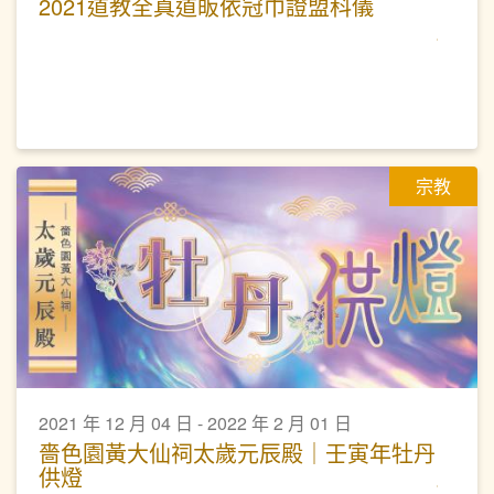
2021道教全真道皈依冠巾證盟科儀
宗教
2021 年 12 月 04 日 - 2022 年 2 月 01 日
嗇色園黃大仙祠太歲元辰殿｜壬寅年牡丹
供燈