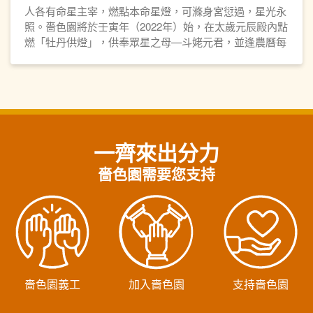
人各有命星主宰，燃點本命星燈，可滌身宮愆過，星光永
照。嗇色園將於壬寅年（2022年）始，在太歲元辰殿內點
燃「牡丹供燈」，供奉眾星之母—斗姥元君，並逢農曆每
月初一、十五日燃燈誦經。各善信可供奉牡丹供燈，點亮
自身「本命星燈」，祈求平安順遂、元辰護佑、星光主
照、福德無量。
一齊來出分力
嗇色園需要您支持
嗇色園義工
加入嗇色園
支持嗇色園