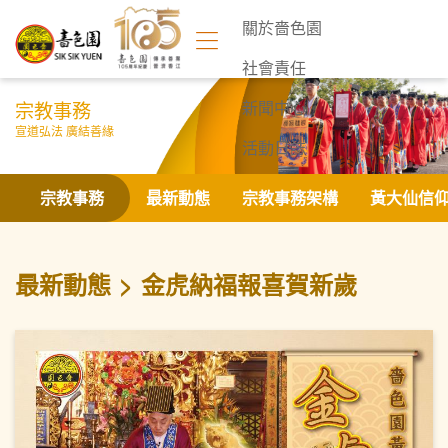
關於嗇色園
社會責任
宗教事務
新聞中心
宣道弘法 廣結善緣
活動日誌
聯絡我們
宗教事務
最新動態
宗教事務架構
黃大仙信
最新動態
金虎納福報喜賀新歲