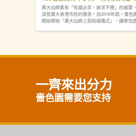
信俗文化
黃大仙師素有「有感必孚，無求不應」的威靈
深受廣大香港市民的尊崇。自2016年起，嗇色
開始舉辦「黃大仙師上契結緣儀式」，讓善信
過「上契」（又稱「契神」），與仙師建立親
關係，同時傳承民間祈福習俗。
一齊來出分力
嗇色園需要您支持