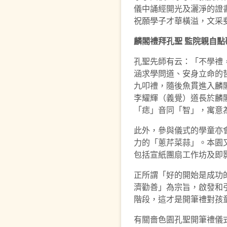
儀中誦經開光及灑淨的證
祝願學子才華橫溢，文采
麟閣禮拜孔聖
監院親自
點
孔聖先師有云：「不學禮
涵求學問道、安身立命的
九叩禮，隨後魚貫進入麟
李耀輝（義覺）道長於麟
「痣」音同「智」，寓意
此外，參與儀式的學童亦
力的「蔥芹菜蒜」。本園
包括宣紙團扇工作坊及即
正所謂「好的開始是成功
濟勸善」為宗旨，啟發和
階段，這才是開筆禮對孩
有關嗇色園孔聖開筆禮儀