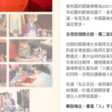
嗇色園的開筆禮專為202
年紀慶的歡樂氛圍下，家
滿。有見及此，本園最後加
滿足需求。
全港首個
糅
合道、儒二家
坊間的開筆禮大多敬拜文
則是全港首個以敬拜孔聖
教儀式。黃大仙祠內設有
亦會前往敬拜，體現儒家
筆禮學習孔聖先師「六藝
的同時，亦明白讀書做人
有謂「先正衣冠，後明事
統儒服，於儀式期間穿著
現古人的學習風貌。
擊鼓鳴志、書寫「人」字