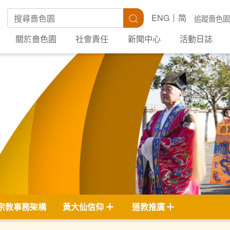
搜尋關鍵字
搜尋
ENG
简
追蹤嗇色園
關於嗇色園
社會責任
新聞中心
活動日誌
宗教事務架構
黃大仙信仰
道教推廣