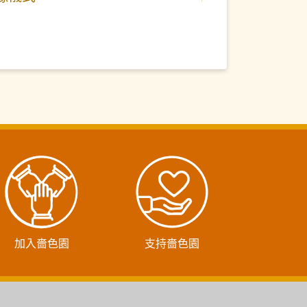
加入嗇色園
支持嗇色園