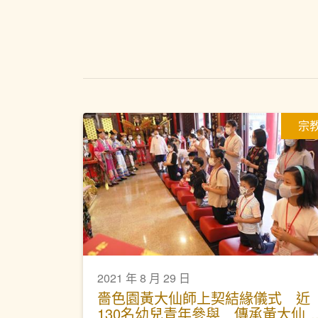
宗
2021 年 8 月 29 日
嗇色園黃大仙師上契結緣儀式 近
130名幼兒青年參與 傳承黃大仙