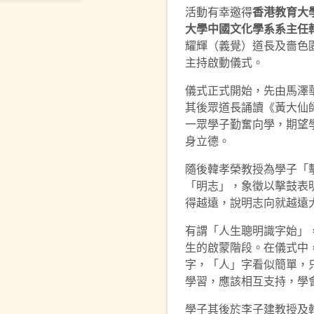
活動有幸邀得
香港教育大
大學中國文化學系系主任
耀輝（義覺）道長及嗇色園董
主持啟動儀式。
儀式正式開始，先由馬澤
其後眾道長誦讀《黃大仙
一眾學子勤奮向學，期望
身立德。
隨後韓孝榮教授為學子「
「明志」，象徵以擊鼓表
得越遠，說明志向就越遠
有謂「人生聰明識字始」
生的啟蒙階段。在儀式中
字，「人」字看似簡單，
學習，應該相互支持，學
學子其後於李子建教授及