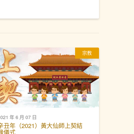
宗教
2021 年 6 月 07 日
辛丑年（2021）黃大仙師上契結
緣儀式