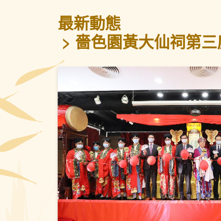
最新動態
嗇色園黃大仙祠第三度
上一頁