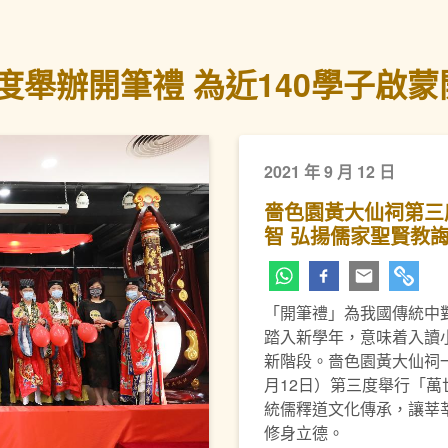
舉辦開筆禮 為近140學子啟蒙
2021 年 9 月 12 日
嗇色園黃大仙祠第三
智 弘揚儒家聖賢教
「開筆禮」為我國傳統中
下一頁
踏入新學年，意味着入讀
新階段。嗇色園黃大仙祠
月12日）第三度舉行「
統儒釋道文化傳承，讓莘
修身立德。