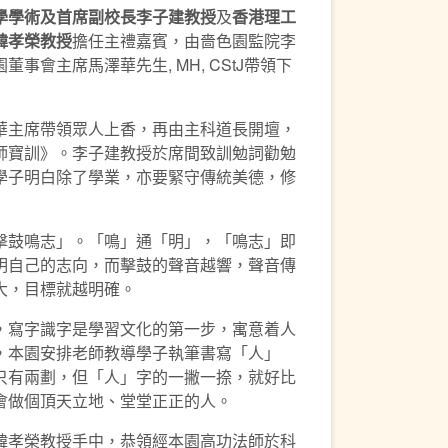
學學術及首席副校長李子建教授
及
香港理工
韓孝榮教授
擔任主禮嘉賓，由嗇色園監院李
事會主席馬澤華先生, MH, CStJ帶領下
華主席帶領眾人上香，再由主科道長開壇，
師寶訓》。李子建教授於席間致訓勉詞勸勉
學子明白除了學業，亦要緊守傳統美德，修
擊鼓鳴志」。「鳴」通「明」，「鳴志」即
明自己的志向，而擊鼓的聲音越響，聲音傳
大，目標就越明確。
，寫字識字是學習文化的第一步，寓意着人
，本園安排老師教導學子執筆書寫「人」
只有兩劃，但「人」字的一撇一捺，就好比
會做個頂天立地、堂堂正正的人。
韓孝榮教授手中，恭領經本園高功法師於科