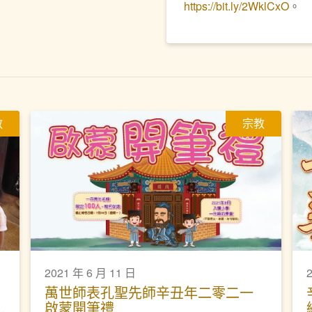
https://bit.ly/2WklCxO
。
教
宗教
2021 年 6 月 11 日
萬世師表孔聖先師辛丑年二零二一
啟蒙開筆禮