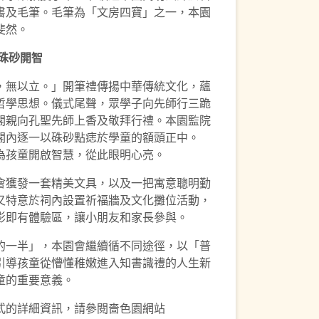
書及毛筆。毛筆為「文房四寶」之一，本園
斐然。
硃砂開智
，無以立。」開筆禮傳揚中華傳統文化，蘊
哲學思想。儀式尾聲，眾學子向先師行三跪
閣親向孔聖先師上香及敬拜行禮。本園監院
閣內逐一以硃砂點痣於學童的額頭正中。
為孩童開啟智慧，從此眼明心亮。
會獲發一套精美文具，以及一把寓意聰明勤
又特意於祠內設置祈福牆及文化攤位活動，
影即有體驗區，讓小朋友和家長參與。
的一半」，本園會繼續循不同途徑，以「普
引導孩童從懵懂稚嫩進入知書識禮的人生新
童的重要意義。
式的詳細資訊，請參閱嗇色園網站