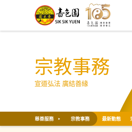
宗教事務
宣道弘法 廣結善緣
慈善服務
宗教事務
最新動態