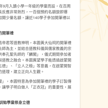
1年9月入讀小學一年級的學童而設，在百周
長反應非常熱烈，一百個預約名額旋即爆
開少量名額，讓近140學子參加開筆禮以
的開筆禮
昌帝君等道教神明，本園黃大仙祠的開筆禮
先師為主，並結合道教科儀與儒家教義的宗
供奉孔聖先師的「麟閣」，儀式期間參加者
與道教之融合。本園冀望學子能透過啟蒙開
五德」、「立人之極」等意義，在啟蒙開智
的道理，建立正向人生觀。
理」，本園特意為參加開筆禮的學子訂製傳
，讓學子明白做人「正衣冠」的重要性，展
訓勉學童修身立德