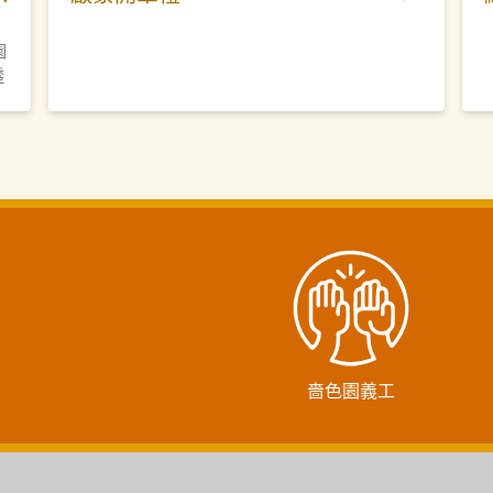
，
園
透
近
嗇色園義工