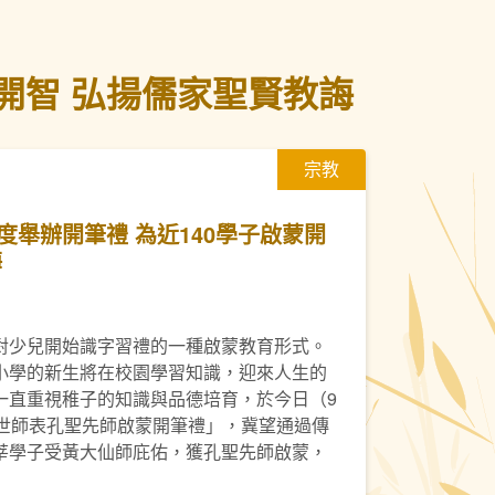
開智 弘揚儒家聖賢教誨
宗教
度舉辦開筆禮 為近140學子啟蒙開
誨
對少兒開始識字習禮的一種啟蒙教育形式。
小學的新生將在校園學習知識，迎來人生的
一直重視稚子的知識與品德培育，於今日（9
萬世師表孔聖先師啟蒙開筆禮」，冀望通過傳
莘學子受黃大仙師庇佑，獲孔聖先師啟蒙，