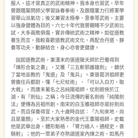
服人，這才是真正的武術精神。我本身也習武，早年
曾跟隨葉問師父學習詠春拳術，及跟隨董力行將軍學
習華山派氣功；後又兼習太極拳、意拳等武術，主要
以強身健體為目的。六七十年代我曾親睹不少武術比
試，大多兩敗俱傷，實非傳統武術之精神。如從道教
養生而言，我較喜歡道教武術文化，再配合丹道、靜
養等功夫，動靜結合，身心亦會更健康。
說起道教武術，東漢末的張道陵天師於巴蜀得到
「煉形合氣之書」，又獲「三五斬邪雌雄劍」，鎮伏
了當地巫教的「鬼道」及「鬼兵」。東晉葛洪祖師更
曾擔任兵都尉，懂「七尺杖術」、「可以入白刃，取
大㦸」。而唐末著名之呂純陽祖師，仗劍遊俠於江
湖，有「劍仙」之稱；今日流傳的著名劍術「純陽劍
法」便傳為呂祖所創。南宋的白玉蟾祖師亦是好劍尚
武，而且保養得宜，九十歲時自述：「九旬來地，尚
且是童顏」。至於大家熟悉的金代王重陽祖師，史載
他是武舉出身，體形魁梧，「膂力過人，通經史，善
騎射」；他的一眾弟子亦熟諳道家內煉之術，如馬丹