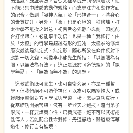
田運氣、鼓盪等法。若從太極拳提升到修煉層次，便
不能只集中肢體的動作規格，而靠專注力和動作方面
的配合，做到「凝神入氣」及「形神合一」，將身心
的素質提升。另外，「柔」也是心境的一種修煉，打
太極拳不能操之過急，初習者必先靜心忍耐，如能配
合打坐煉心，必能事半功倍，也是一種自我修行。由
於「太極」的哲學是超越有形的混沌，太極拳的修煉
層次最後是無定式、無定形，隨心所欲在條件反射下
應對一切突變，就像李小龍先生所指：「以無限為有
限，以無法為有法。」這正是源於《道德經》的「絕
學無憂」、「無為而無不為」的思想。
道教武術既可養生，也可自衛旁身，亦是一種哲
學，但我們絕不可過份神化，以為可以隔空推人，或
輕觸便擊倒對方。學武與學道一樣，需要真功真行，
從基礎功開始苦練，沒有一步登天之絕技。道門弟子
學武，一樣要煉養心性，培養武德，絕不可以武術胡
亂傷人；若能配合性命雙修、丹道靜功、醫道療傷等
道術，修行自有進境。