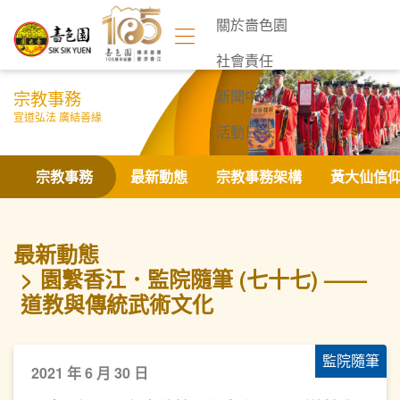
關於嗇色園
社會責任
宗教事務
新聞中心
宣道弘法 廣結善緣
活動日誌
聯絡我們
宗教事務
最新動態
宗教事務架構
黃大仙信
最新動態
園繫香江．監院隨筆 (七十七) ——
道教與傳統武術文化
監院隨筆
2021 年 6 月 30 日