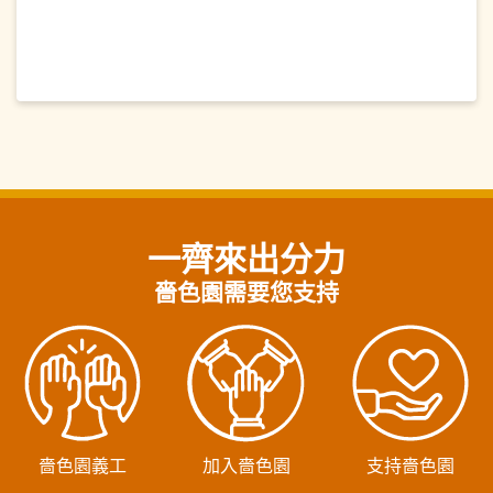
一齊來出分力
嗇色園需要您支持
嗇色園義工
加入嗇色園
支持嗇色園