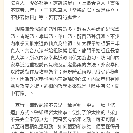
陽真人「隆冬祁寒，露體跣足」，丘長春真人「晝夜
不寐者六年」，王玉陽真人「常臨危崖，翹足駐立，
不移者數日」等，皆有奇行顯世。
現時道教武術的派別有眾多，較為人熟悉的是武當
派、青城派、峨眉派、華山派、龍門派等流派。不少
內家拳又推崇道教仙真為始祖，如太極拳始祖張三丰
真人，六合八法拳始祖陳搏老祖、龍門拳始祖丘長春
真人等，所以內家拳與道教關係尤為密切。坊間的內
家拳泛指重視體內氣機及靜定鬆柔的方法，外家拳則
以肢體動作及攻擊為主；但現時武術界已很少這樣劃
分，因為外家拳也有內在調煉的心法，內家拳也有剛
勁及攻克之術，武術的哲學本來就是「陰中有陽，陽
中有陰」。
其實，道教武術不只是一種運動，更是一種「修
道」方式。譬如練習太極拳，便要了解太極的「柔」
不是完全柔弱無力，而是要有鬆柔之勁，可柔可剛，
甚至可蓄積能量發勁。如何蓄勁和煉氣，便要懂得丹