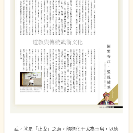
武，就是「止戈」之意，能夠化干戈為玉帛，以德