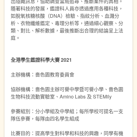
出隱藏訊息，協助調查當局追尋、推斷案件的真相。
隨著科技的發展，鑑證科人員亦透過應用各種科技，
如脫氧核糖核酸（DNA）檢驗、指紋分析、血濺分
析、衣物纖維鑑定、毒理分析等，通過細心觀察、分
類、對比、解析數據，最後推斷出合理的結論呈上法
庭。
全港學生鑑證科學大賽 2021
主辦機構：嗇色園教育委員會
協辦機構：嗇色園主辦可譽中學暨可譽小學、嗇色園
生物科技流動實驗室、Amino Labs 及 STEMily
參賽組別：分小學組及中學組；每所學校可提名一支
隊伍參賽，每隊由四名學生組成
比賽目的：提高學生對科學和科技的興趣，同學有機