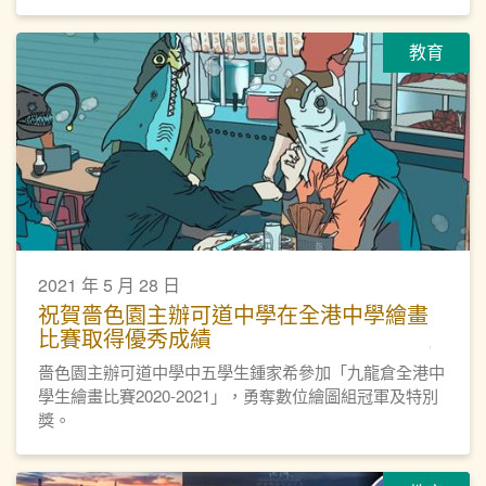
教育
2021 年 5 月 28 日
祝賀嗇色園主辦可道中學在全港中學繪畫
比賽取得優秀成績
嗇色園主辦可道中學中五學生鍾家希參加「九龍倉全港中
學生繪畫比賽2020-2021」，勇奪數位繪圖組冠軍及特別
獎。