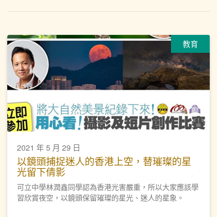
教育
2021 年 5 月 29 日
以鏡頭捕捉迷人的香港上空，替璀璨的星
光留下倩影
可立中學林潤鑫同學認為香港光害嚴重，所以大家應該學
習欣賞夜空，以鏡頭保留璀璨的星光、迷人的星象。