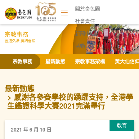
關於嗇色園
社會責任
宗教事務
新聞中心
宣道弘法 廣結善緣
活動日誌
聯絡我們
宗教事務
最新動態
宗教事務架構
黃大仙信
最新動態
感謝各參賽學校的踴躍支持，全港學
生鑑證科學大賽2021完滿舉行
教育
2021 年 6 月 10 日