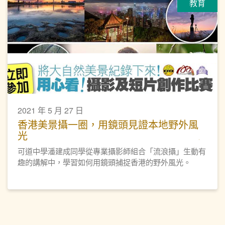
教育
2021 年 5 月 27 日
香港美景攝一圈，用鏡頭見證本地野外風
光
可道中學潘建成同學從專業攝影師組合「流浪攝」生動有
趣的講解中，學習如何用鏡頭捕捉香港的野外風光。