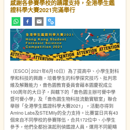
感謝各參賽學校的踴躍支持，全港學生鑑
證科學大賽2021完滿舉行
（ESCO│2021年6月10日）為了提高中、小學生對科
學和科技的興趣，培養學生的科學探究技巧、批判思
維及解難能力，嗇色園教育委員會藉本園慶祝成立
100周年的大日子，與轄下的「嗇色園主辦可譽中學
暨可譽小學」及「嗇色園生物科技流動實驗室」聯合
舉辦「全港學生鑑證科學大賽2021」，活動亦得到
Amino Labs及STEMily的全力支持。比賽當日共有43
個來自不同學校的參賽隊伍，合共172位中、小學生
參予，他們全都扮演起刑偵鑑證人員，運用不同範疇