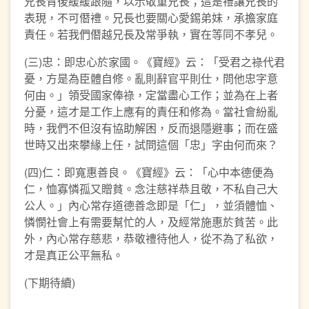
兄長背後緩緩跟隨，以示敬重兄長；這是禮讓兄長的
表現，不可僭禮。兄長也要關心愛錫弟妹，承擔家庭
責任。若我們僭越兄長及常爭執，實在等同不孝兒。
(三)忠：即忠心於家國。《寶經》云：「受君之祿代君
憂，方是為臣體自修。亂則辭官平則仕，問他忠字意
何由。」領受國家俸祿，定當盡心工作；並為在上者
分憂，這才是工作上應有的責任和修為。當社會紛亂
時，我們不但沒有協助解困，反而退隱避事；而在盛
世時又出來攀緣上任，試問這個「忠」字由何而來？
(四)仁：即寬惠善良。《寶經》云：「心中本德便為
仁，恤寡憐孤又贈貧。念注慈祥恭且敬，不私自己大
公人。」內心常存道德善念即是「仁」，並須體恤、
憐憫社會上有需要幫忙的人，及經常施惠於貧苦。此
外，內心常存慈悲，恭敬禮待他人，從不為了私欲，
才是真正公平無私。
(下期待續)