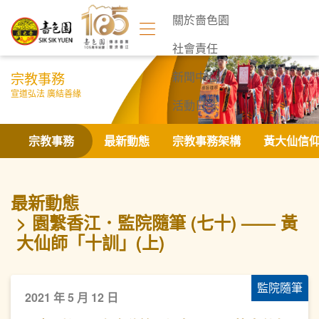
關於嗇色園
社會責任
宗教事務
新聞中心
宣道弘法 廣結善緣
活動日誌
聯絡我們
宗教事務
最新動態
宗教事務架構
黃大仙信
最新動態
園繫香江．監院隨筆 (七十) —— 黃
大仙師「十訓」(上)
監院隨筆
2021 年 5 月 12 日