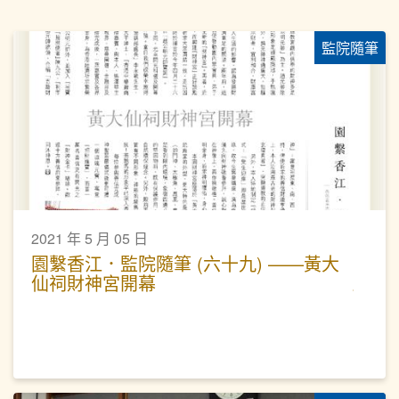
監院隨筆
2021 年 5 月 05 日
園繫香江．監院隨筆 (六十九) ——黃大
仙祠財神宮開幕