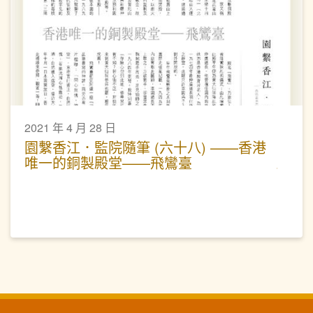
2021 年 4 月 28 日
園繫香江．監院隨筆 (六十八) ——香港
唯一的銅製殿堂——飛鸞臺