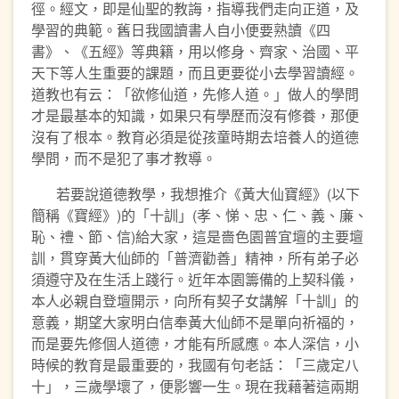
徑。經文，即是仙聖的教誨，指導我們走向正道，及
學習的典範。舊日我國讀書人自小便要熟讀《四
書》、《五經》等典籍，用以修身、齊家、治國、平
天下等人生重要的課題，而且更要從小去學習讀經。
道教也有云：「欲修仙道，先修人道。」做人的學問
才是最基本的知識，如果只有學歷而沒有修養，那便
沒有了根本。教育必須是從孩童時期去培養人的道德
學問，而不是犯了事才教導。
若要說道德教學，我想推介《黃大仙寶經》(以下
簡稱《寶經》)的「十訓」(孝、悌、忠、仁、義、廉、
恥、禮、節、信)給大家，這是嗇色園普宜壇的主要壇
訓，貫穿黃大仙師的「普濟勸善」精神，所有弟子必
須遵守及在生活上踐行。近年本園籌備的上契科儀，
本人必親自登壇開示，向所有契子女講解「十訓」的
意義，期望大家明白信奉黃大仙師不是單向祈福的，
而是要先修個人道德，才能有所感應。本人深信，小
時候的教育是最重要的，我國有句老話：「三歲定八
十」，三歲學壞了，便影響一生。現在我藉著這兩期