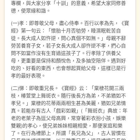
專欄，與大家分享「十訓」的意義，希望大家同修善
德，使眾緣和諧。
(一)孝：即尊敬父母，盡心侍奉。百行以孝為先，《寶
經》第一句云：「懷胎十月否劬勞，睡濕眠乾苦自
徒。長大成人如忤逆，問心真個不如無。」母親不辭
勞苦養育子女，若子女長大成人卻忤逆不孝，捫心自
問不如當作沒有生育過這孩子了。行孝除了供養父
母，更重要是保持和顏悅色，及多抽空陪伴。遇到好
吃的、好看的東西，也會想起買給父母，這樣已是行
孝的最好表現。
(二)悌：即敬重兄長。《寶經》云：「棠棣花開三兩
枝，椿萱堂上舞斑衣。隨行後長方為弟，不弟猶如不
孝兒。」棠棣的花蒂兩兩相生甚為美麗，猶如兄弟情
真。若能存有古人「戲彩如親」(「舞斑衣」典故：年
老的老萊子為逗父母高興，常穿著彩衣扮小孩，娛樂
雙親)的孝心，使兄弟姊妹相親相愛，那便家庭和樂
了。在行為禮節上，所謂「長兄為父」，古人習慣在