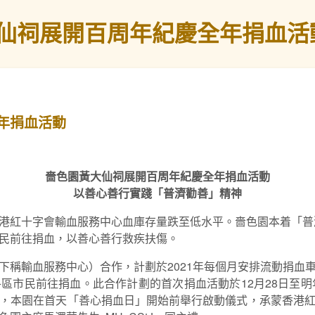
仙祠展開百周年紀慶全年捐血活
年捐血活動
嗇色園黃大仙祠
展開百周年紀慶全年
捐血
活動
以善心善行
實踐「普濟勸善」精神
港紅十字會輸血服務中心血庫存量跌至低水平。嗇色園本着「普濟
民前往捐血，以善心善行救疾扶傷。
下稱輸血服務中心）合作，計劃於2021年每個月安排流動捐血
區市民前往捐血。此合作計劃的首次捐血活動於12月28日至明
，本園在首天「善心捐血日」開始前舉行啟動儀式，承蒙香港