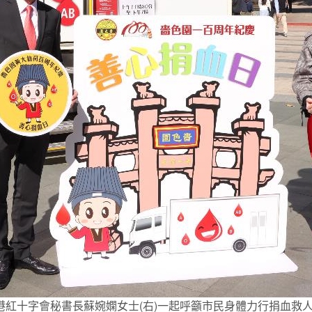
左)及香港紅十字會秘書長蘇婉嫻女士(右)一起呼籲市民身體力行捐血救