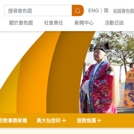
搜尋關鍵字
搜尋
ENG
简
追蹤嗇色園
關於嗇色園
社會責任
新聞中心
活動日誌
宗教事務架構
黃大仙信仰
道教推廣