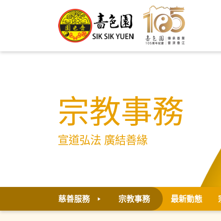
宗教事務
宣道弘法 廣結善緣
慈善服務
宗教事務
最新動態