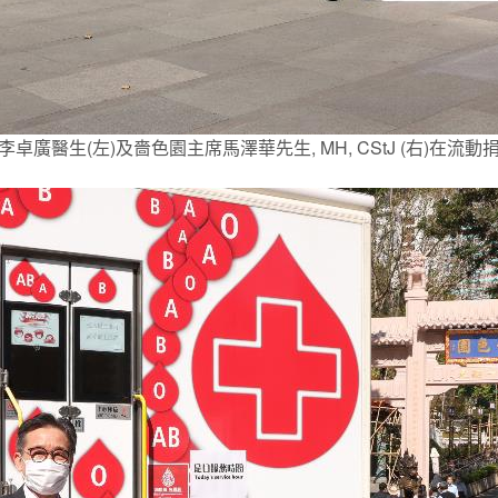
廣醫生(左)及嗇色園主席馬澤華先生, MH, CStJ (右)在流