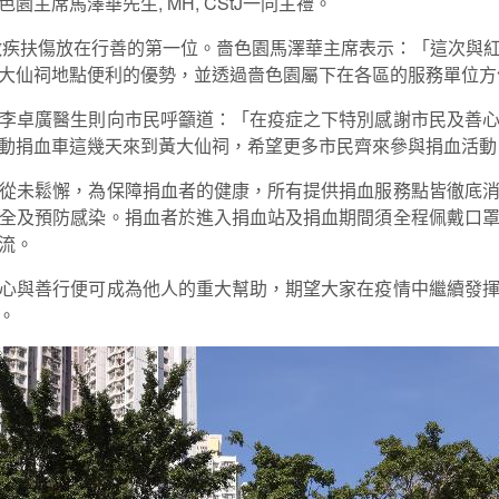
主席馬澤華先生, MH, CStJ一同主禮。
把救疾扶傷放在行善的第一位。嗇色園馬澤華主席表示：「這次與
大仙祠地點便利的優勢，並透過嗇色園屬下在各區的服務單位方
李卓廣醫生則向市民呼籲道：「在疫症之下特別感謝市民及善
動捐血車這幾天來到黃大仙祠，希望更多市民齊來參與捐血活動
從未鬆懈，為保障捐血者的健康，所有提供捐血服務點皆徹底
全及預防感染。捐血者於進入捐血站及捐血期間須全程佩戴口
流。
心與善行便可成為他人的重大幫助，期望大家在疫情中繼續發
。