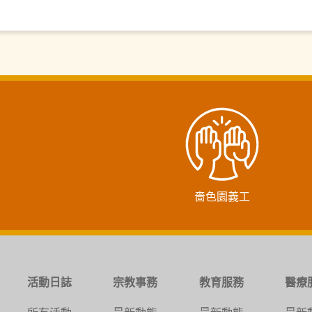
嗇色園義工
活動日誌
宗教事務
教育服務
醫療