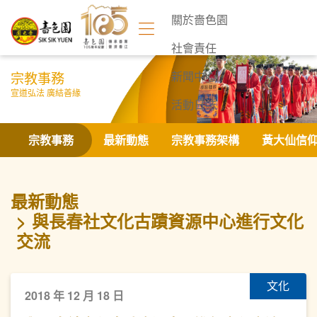
關於嗇色園
社會責任
宗教事務
新聞中心
宣道弘法 廣結善緣
活動日誌
聯絡我們
宗教事務
最新動態
宗教事務架構
黃大仙信
最新動態
與長春社文化古蹟資源中心進行文化
交流
文化
2018 年 12 月 18 日