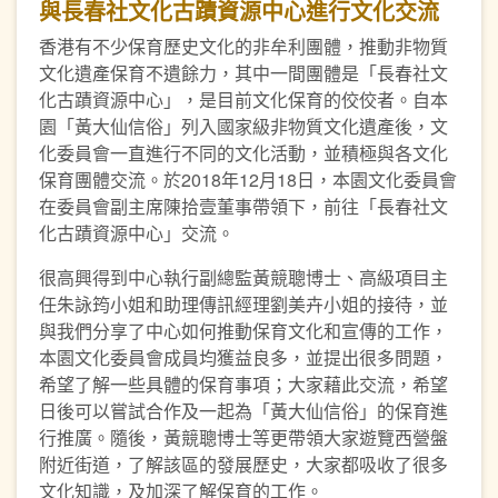
與長春社文化古蹟資源中心進行文化交流
香港有不少保育歷史文化的非牟利團體，推動非物質
文化遺產保育不遺餘力，其中一間團體是「長春社文
化古蹟資源中心」，是目前文化保育的佼佼者。自本
園「黃大仙信俗」列入國家級非物質文化遺產後，文
化委員會一直進行不同的文化活動，並積極與各文化
保育團體交流。於2018年12月18日，本園文化委員會
在委員會副主席陳拾壹董事帶領下，前往「長春社文
化古蹟資源中心」交流。
很高興得到中心執行副總監黃競聰博士、高級項目主
任朱詠筠小姐和助理傳訊經理劉美卉小姐的接待，並
與我們分享了中心如何推動保育文化和宣傳的工作，
本園文化委員會成員均獲益良多，並提出很多問題，
希望了解一些具體的保育事項；大家藉此交流，希望
日後可以嘗試合作及一起為「黃大仙信俗」的保育進
行推廣。隨後，黃競聰博士等更帶領大家遊覽西營盤
附近街道，了解該區的發展歷史，大家都吸收了很多
文化知識，及加深了解保育的工作。