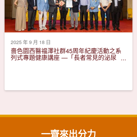
2025 年 9 月 18 日
嗇色園西醫福澤社群45周年紀慶活動之系
列式專題健康講座 —「長者常見的泌尿
問題」活動圓滿
一齊來出分力