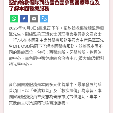
聖約翰救傷隊到訪嗇色園參觀醫療單位及
了解本園醫療服務
2025年10月3日(星期五)下午，聖約翰救傷隊總監游樹
峯先生、副總監梁玉環女士與理事會委員劉文君女士
一行7人在本園副主席兼醫療服務委員會主席馬澤華先
生MH, CStJ陪同下了解本園醫療服務，並參觀本園不
同的醫療單位，包括：西醫診所、牙醫診所、物理治
療中心、嗇色園中醫健康綜合治療中心(黃大仙)及眼科
視光學中心。
嗇色園醫療服務是本園多元化善業中，最早發展的慈
善項目。以「普濟勸善」及「救疾扶傷」為宗旨，本
園醫療服務委員會矢志為普羅市民提供適切、專業、
質優而且可負擔的社區醫療服務。