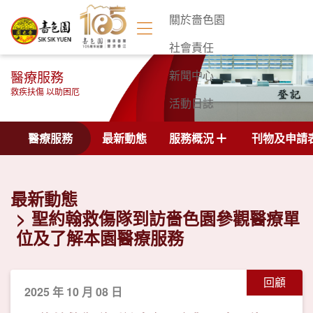
關於嗇色園
社會責任
醫療服務
新聞中心
救疾扶傷 以助困厄
活動日誌
聯絡我們
醫療服務
最新動態
服務概況
刊物及申請
最新動態
聖約翰救傷隊到訪嗇色園參觀醫療單
位及了解本園醫療服務
回顧
2025 年 10 月 08 日