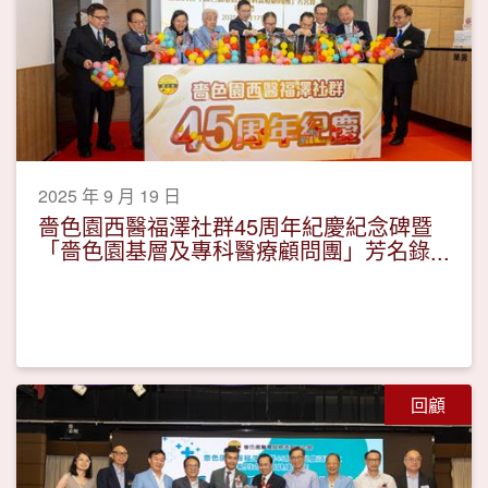
2025 年 9 月 19 日
嗇色園西醫福澤社群45周年紀慶紀念碑暨
「嗇色園基層及專科醫療顧問團」芳名錄
揭幕禮 — 冀未來提供更全面醫療服務 惠
及普羅大眾
回顧